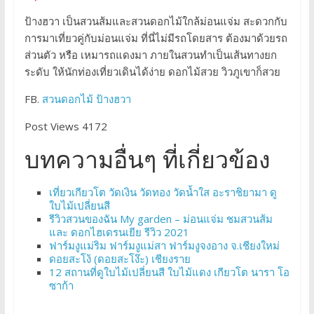
ป้างฮวา เป็นสวนส้มและสวนดอกไม้ใกล้ม่อนแจ่ม สะดวกกับ
การมาเที่ยวคู่กับม่อนแจ่ม ที่นี่ไม่มีรถโดยสาร ต้องมาด้วยรถ
ส่วนตัว หรือ เหมารถแดงมา ภายในสวนทำเป็นเส้นทางยก
ระดับ ให้นักท่องเที่ยวเดินได้ง่าย ดอกไม้สวย วิวภูเขาก็สวย
FB.
สวนดอกไม้ ป้างฮวา
Post Views 4172
บทความอื่นๆ ที่เกี่ยวข้อง
เที่ยวเกียวโต วัดเงิน วัดทอง วัดน้ำใส อะราชิยามา ดู
ใบไม้เปลี่ยนสี
รีวิวสวนของฉัน My garden – ม่อนแจ่ม ชมสวนส้ม
และ ดอกไฮเดรนเยีย รีวิว 2021
ฟาร์มงูแม่ริม ฟาร์มงูแม่สา ฟาร์มงูจงอาง จ.เชียงใหม่
ดอยสะโง้ (ดอยสะโง๊ะ) เชียงราย
12 สถานที่ดูใบไม้เปลี่ยนสี ใบไม้แดง เกียวโต นารา โอ
ซาก้า