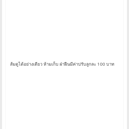
ส้มดูได้อย่างเดียว ห้ามเก็บ ฝ่าฝืนมีค่าปรับลูกละ 100 บาท