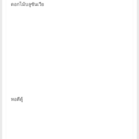
ดอกไม้บลูซันเวีย
หอตีดู้