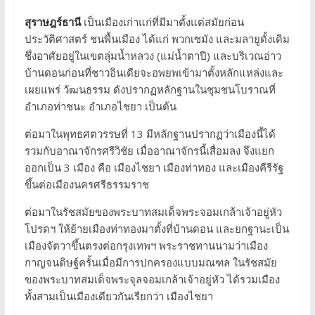
สุราษฎร์ธานี
เป็นเมืองเก่าแก่ที่มีมาตั้งแต่สมัยก่อน
ประวัติศาสตร์ ชนพื้นเมือง ได้แก่ พวกเซมัง และมลายูดั้งเดิม
ชึ่งอาศัยอยู่ในเขตลุ่มน้ำหลวง (แม่น้ำตาปี) และบริเวณอ่าว
บ้านดอนก่อนที่ชาวอินเดียจะอพยพเข้ามาตั้งหลักแหล่งและ
เผยแพร่ วัฒนธรรม ดังปรากฏหลักฐานในชุมชนโบราณที่
อำเภอท่าชนะ อำเภอไชยา เป็นต้น
ต่อมาในพุทธศตวรรษที่ 13 มีหลักฐานปรากฏว่าเมืองนี้ได้
รวมกับอาณาจักรศรีวิชัย เมื่ออาณาจักรนี้เสื่อมลง จึงแยก
ออกเป็น 3 เมือง คือ เมืองไชยา เมืองท่าทอง และเมืองคีรีรัฐ
ขึ้นต่อเมืองนครศรีธรรมราช
ต่อมาในรัชสมัยของพระบาทสมเด็จพระจอมเกล้าเจ้าอยู่หัว
โปรดฯ ให้ย้ายเมืองท่าทองมาตั้งที่บ้านดอน และยกฐานะเป็น
เมืองจัตวาขึ้นตรงต่อกรุงเทพฯ พระราชทานนามว่าเมือง
กาญจนดิษฐ์ครั้นเมื่อมีการปกครองแบบมณฑล ในรัชสมัย
ของพระบาทสมเด็จพระจุลจอมเกล้าเจ้าอยู่หัว ได้รวมเมือง
ทั้งสามเป็นเมืองเดียวกันเรียกว่า เมืองไชยา