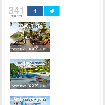
341
SHARES