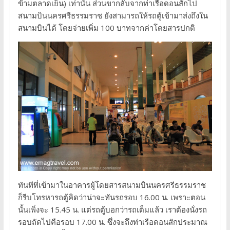
ข้ามตลาดเย็น) เท่านั้น ส่วนขากลับจากท่าเรือดอนสักไป
สนามบินนครศรีธรรมราช ยังสามารถให้รถตู้เข้ามาส่งถึงใน
สนามบินได้ โดยจ่ายเพิ่ม 100 บาทจากค่าโดยสารปกติ
ทันทีที่เข้ามาในอาคารผู้โดยสารสนามบินนครศรีธรรมราช
ก็รีบโทรหารถตู้คิดว่าน่าจะทันรถรอบ 16.00 น. เพราะตอน
นั้นเพิ่งจะ 15.45 น. แต่รถตู้บอกว่ารถเต็มแล้ว เราต้องนั่งรถ
รอบถัดไปคือรอบ 17.00 น. ซึ่งจะถึงท่าเรือดอนสักประมาณ