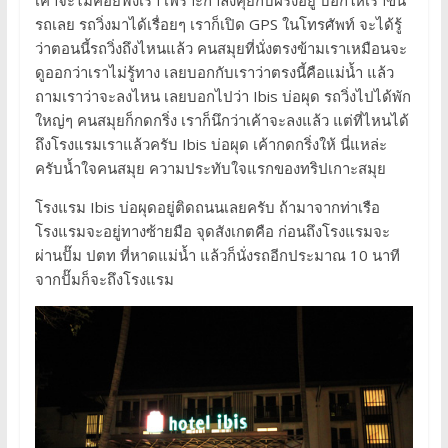
รถเลย รถวิ่งมาได้เรื่อยๆ เราก็เปิด GPS ในโทรศัพท์ จะได้รู้
ว่าตอนนี้รถวิ่งถึงไหนแล้ว คนสมุยที่นั่งตรงข้ามเราเหมือนจะ
ดูออกว่าเราไม่รู้ทาง เลยบอกกับเราว่าตรงนี้คือแม่น้ำ แล้ว
ถามเราว่าจะลงไหน เลยบอกไปว่า Ibis บ่อผุด รถวิ่งไปได้พัก
ใหญ่ๆ คนสมุยก็กดกริ่ง เราก็นึกว่าเค้าจะลงแล้ว แต่ที่ไหนได้
ถึงโรงแรมเราแล้วครับ Ibis บ่อผุด เค้ากดกริ่งให้ นี่แหล่ะ
ครับน้ำใจคนสมุย ความประทับใจแรกของทริปเกาะสมุย
โรงแรม Ibis บ่อผุดอยู่ติดถนนเลยครับ ถ้ามาจากท่าเรือ
โรงแรมจะอยู่ทางซ้ายมือ จุดสังเกตคือ ก่อนถึงโรงแรมจะ
ผ่านปั๊ม ปตท ที่หาดแม่น้ำ แล้วก็นั่งรถอีกประมาณ 10 นาที
จากปั๊มก็จะถึงโรงแรม