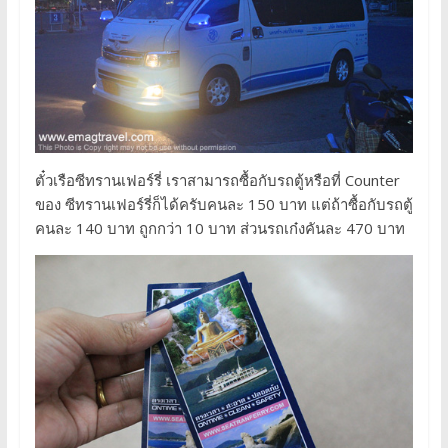
ตั๋วเรือซีทรานเฟอร์รี่ เราสามารถซื้อกับรถตู้หรือที่ Counter
ของ ซีทรานเฟอร์รี่ก็ได้ครับคนละ 150 บาท แต่ถ้าซื้อกับรถตู้
คนละ 140 บาท ถูกกว่า 10 บาท ส่วนรถเก๋งคันละ 470 บาท