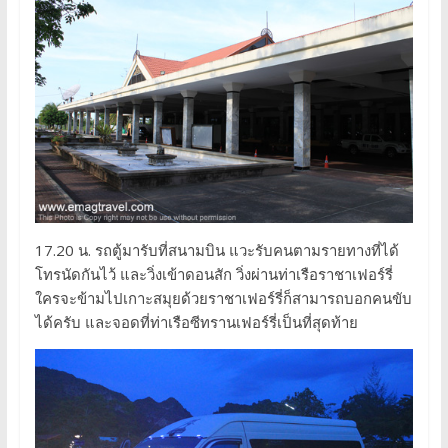
17.20 น. รถตู้มารับที่สนามบิน แวะรับคนตามรายทางที่ได้
โทรนัดกันไว้ และวิ่งเข้าดอนสัก วิ่งผ่านท่าเรือราชาเฟอร์รี่
ใครจะข้ามไปเกาะสมุยด้วยราชาเฟอร์รี่ก็สามารถบอกคนขับ
ได้ครับ และจอดที่ท่าเรือซีทรานเฟอร์รี่เป็นที่สุดท้าย