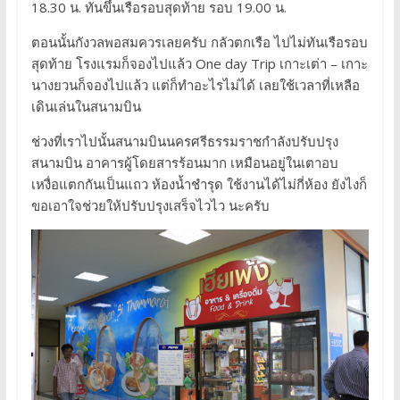
18.30 น. ทันขึ้นเรือรอบสุดท้าย รอบ 19.00 น.
ตอนนั้นกังวลพอสมควรเลยครับ กลัวตกเรือ ไปไม่ทันเรือรอบ
สุดท้าย โรงแรมก็จองไปแล้ว One day Trip เกาะเต่า – เกาะ
นางยวนก็จองไปแล้ว แต่ก็ทำอะไรไม่ได้ เลยใช้เวลาที่เหลือ
เดินเล่นในสนามบิน
ช่วงที่เราไปนั้นสนามบินนครศรีธรรมราชกำลังปรับปรุง
สนามบิน อาคารผู้โดยสารร้อนมาก เหมือนอยู่ในเตาอบ
เหงื่อแตกกันเป็นแถว ห้องน้ำชำรุด ใช้งานได้ไม่กี่ห้อง ยังไงก็
ขอเอาใจช่วยให้ปรับปรุงเสร็จไวไว นะครับ