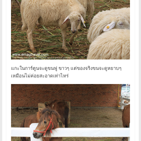
แกะในการ์ตูนจะดูขนฟู ขาวๆ แต่ของจริงขนจะดูหยาบๆ
เหมือนไม่ค่อยสะอาดเท่าไหร่