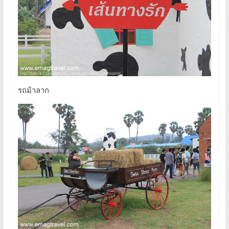
รถม้าลาก