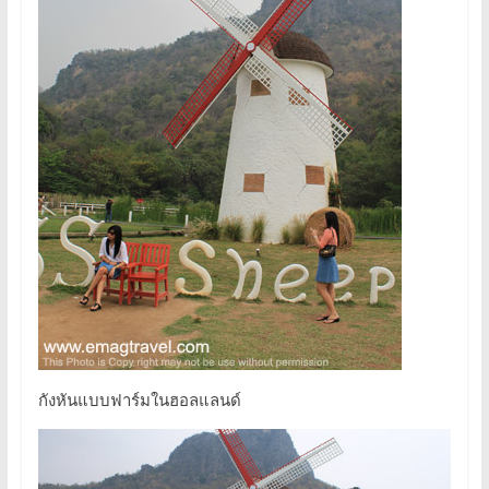
กังหันแบบฟาร์มในฮอลแลนด์