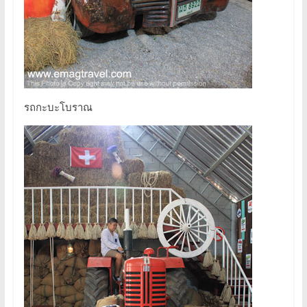
รถกะบะโบราณ