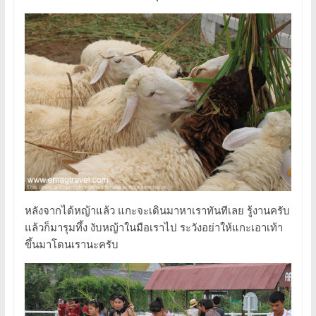
หลังจากได้หญ้าแล้ว แกะจะเดินมาหาเราทันทีเลย รู้งานครับ
แล้วก็มารุมทึ้ง งับหญ้าในมือเราไป ระวังอย่าให้แกะเอาเท้า
ขึ้นมาโดนเรานะครับ