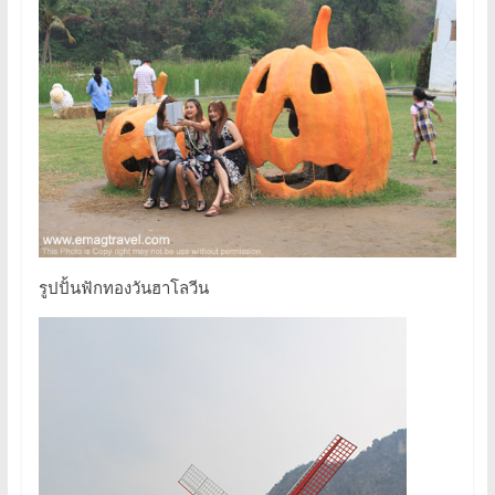
รูปปั้นฟักทองวันฮาโลวีน