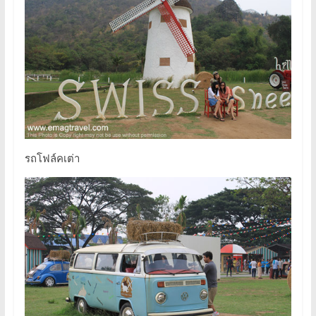
รถโฟล์คเต่า