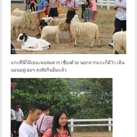
แกะที่นี่ก็มีเยอะพอสมควร เชื่องด้วย นอกจากแกะก็มีวัว เห็น
นอนอยู่เฉยๆ สงสัยกินอิ่มแล้ว