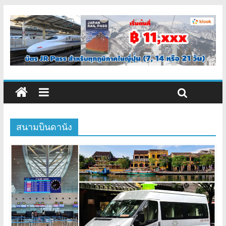
สนามบินดานัง