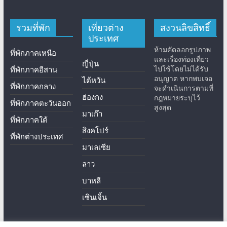
รวมที่พัก
เที่ยวต่าง
สงวนลิขสิทธิ์
ประเทศ
ห้ามคัดลอกรูปภาพ
ที่พักภาคเหนือ
และเรื่องท่องเที่ยว
ญี่ปุ่น
ไปใช้โดยไม่ได้รับ
ที่พักภาคอีสาน
อนุญาต หากพบเจอ
ไต้หวัน
ที่พักภาคกลาง
จะดำเนินการตามที่
ฮ่องกง
กฎหมายระบุไว้
ที่พักภาคตะวันออก
สูงสุด
มาเก๊า
ที่พักภาคใต้
สิงคโปร์
ที่พักต่างประเทศ
มาเลเซีย
ลาว
บาหลี
เซินเจิ้น