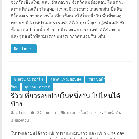
จังหวัดเชียงใหม่ และ อำเภอปาย จังหวัดแม่ฮ่องสอน ในแต่ละ
สถานที่ท่องเที่ยวในอุทยานฯ จะมีระยะทางไกลจากกันเป็นสิบ
กิโลเมตร ยากต่อการไปเที่ยวทั้งหมดได้ในหนึ่งวัน พื้นที่ของอุ
ทยานฯ มีสภาพป่าและธรรมชาติที่สมบูรณ์ ภูเขาสูงชันสลับซับ
ซ้อน เป็นป่าต้นน้ำ ลำธาร มีจุดเด่นทางธรรมชาติที่สวยงาม
และจุดชมวิวที่สามารถชมบรรยากาศอันร่มรื่น เช่น
Read more
ชมสวน ชมดอกไม้
ตลาด แหล่งชอปปิ้ง
สปา บ่อน้ำ
ร้อน
อุทยานแห่งชาติ
รีวิวเที่ยวรอบปายในหนึ่งวัน ไปไหนได้
บ้าง
,
,
,
admin
0 Comment
บ้านปายในเวียง
ปาย
ห้วยน้ำดัง
แม่ฮ่องสอน
ในปีที่แล้วผมได้รีวิว เที่ยวปายแบบมินิรีวิว และเที่ยว One day