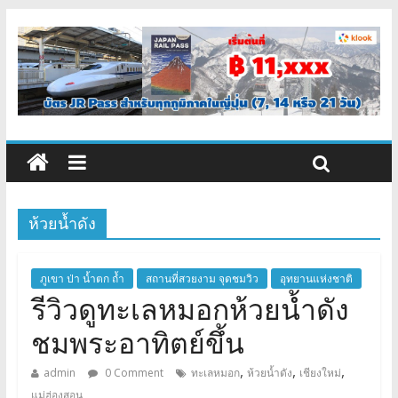
ห้วยน้ำดัง
ภูเขา ป่า น้ำตก ถ้ำ
สถานที่สวยงาม จุดชมวิว
อุทยานแห่งชาติ
รีวิวดูทะเลหมอกห้วยน้ำดัง
ชมพระอาทิตย์ขึ้น
,
,
,
admin
0 Comment
ทะเลหมอก
ห้วยน้ำดัง
เชียงใหม่
แม่ฮ่องสอน