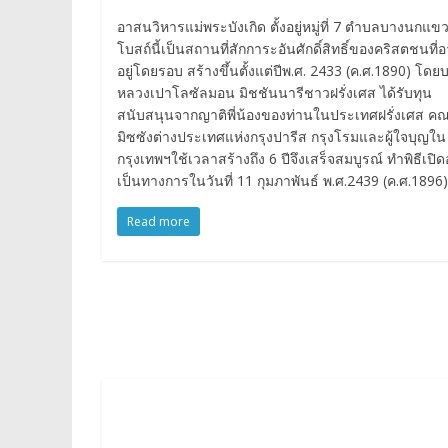
อาสนวิหารแม่พระบังเกิด ตั้งอยู่หมู่ที่ 7 ตำบลบางนกแข
โบสถ์นี้เป็นสถานที่สักการะอันศักดิ์สิทธิ์ของคริสตชนที่อ
อยู่โดยรอบ สร้างขึ้นตั้งแต่ปีพ.ศ. 2433 (ค.ศ.1890) โดย
หลวงเปาโลซัลมอน มิชชันนารีชาวฝรั่งเศส ได้รับทุน
สนับสนุนจากญาติพี่น้องของท่านในประเทศฝรั่งเศส ค
มิซซังต่างประเทศแห่งกรุงปารีส กรุงโรมและผู้ใจบุญใน
กรุงเทพฯใช้เวลาสร้างถึง 6 ปีจึงเสร็จสมบูรณ์ ทำพิธีเปิด
เป็นทางการในวันที่ 11 กุมภาพันธ์ พ.ศ.2439 (ค.ศ.1896)
Read more