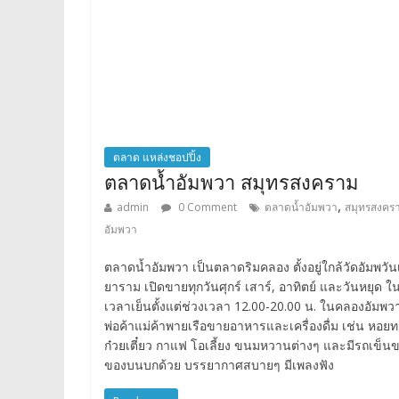
ตลาด แหล่งชอปปิ้ง
ตลาดน้ำอัมพวา สมุทรสงคราม
,
admin
0 Comment
ตลาดน้ำอัมพวา
สมุทรสงคร
อัมพวา
ตลาดน้ำอัมพวา เป็นตลาดริมคลอง ตั้งอยู่ใกล้วัดอัมพวัน
ยาราม เปิดขายทุกวันศุกร์ เสาร์, อาทิตย์ และวันหยุด ใ
เวลาเย็นตั้งแต่ช่วงเวลา 12.00-20.00 น. ในคลองอัมพว
พ่อค้าแม่ค้าพายเรือขายอาหารและเครื่องดื่ม เช่น หอย
ก๋วยเตี๋ยว กาแฟ โอเลี้ยง ขนมหวานต่างๆ และมีรถเข็น
ของบนบกด้วย บรรยากาศสบายๆ มีเพลงฟัง