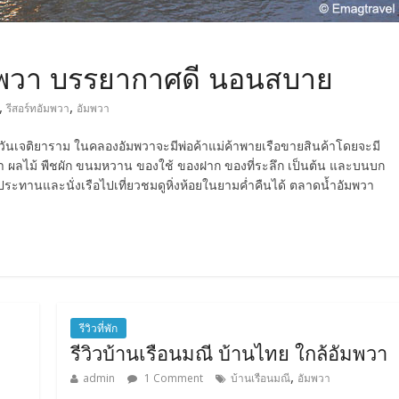
ัมพวา บรรยากาศดี นอนสบาย
,
,
รีสอร์ทอัมพวา
อัมพวา
มพวันเจติยาราม ในคลองอัมพวาจะมีพ่อค้าแม่ค้าพายเรือขายสินค้าโดยจะมี
 ผลไม้ พืชผัก ขนมหวาน ของใช้ ของฝาก ของที่ระลึก เป็นต้น และบนบก
ประทานและนั่งเรือไปเที่ยวชมดูหิ่งห้อยในยามค่ำคืนได้ ตลาดน้ำอัมพวา
รีวิวที่พัก
รีวิวบ้านเรือนมณี บ้านไทย ใกล้อัมพวา
,
admin
1 Comment
บ้านเรือนมณี
อัมพวา