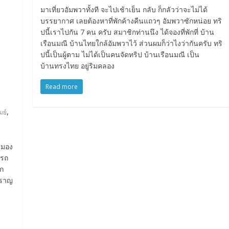
มาเที่ยวอัมพวาทั้งที จะไปเช้าเย็น กลับ ก็กลัวว่าจะไม่ได้
บรรยากาศ เลยต้องหาที่พักค้างคืนแถวๆ อัมพวาซักหน่อย ทริ
ปนี้เราไปกัน 7 คน ครับ สมาชิกท่านนึง ได้จองที่พักที่ บ้าน
เรือนมณี บ้านไทยใกล้อัมพวาไว้ ส่วนผมก็ว่าไงว่ากันครับ ทริ
ปนี้เป็นผู้ตาม ไม่ได้เป็นคนจัดทริป บ้านเรือนมณี เป็น
บ้านทรงไทย อยู่ริมคลอง
Read more
,
มย์
น มอง
ดรถ
วก
สราญ