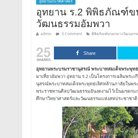
อุทยานประวัติศาสตร์
อุทยาน ร.2 พิพิธภัณฑ์
วัฒนธรรมอัมพวา
admin
0 Comment
พิพิธภัณฑ์มรดกทางวัฒนธรร
25
Share
SHARES
อุทยานพระบรมราชานุสรณ์ พระบาทสมเด็จพระพุทธเ
มาเที่ยวอัมพวา อุทยาน ร.2 เป็นโครงการเฉลิมพระเ
นุสรณ์พระบาทสมเด็จพระพุทธเลิศหล้านภาลัยในพระบ
พระราชทานศิลปวัฒนธรรมอันงดงามไว้เป็นมรดกแก่ช
ศึกษาวิทยาศาสตร์และวัฒนธรรมแห่งสหประชาชาต