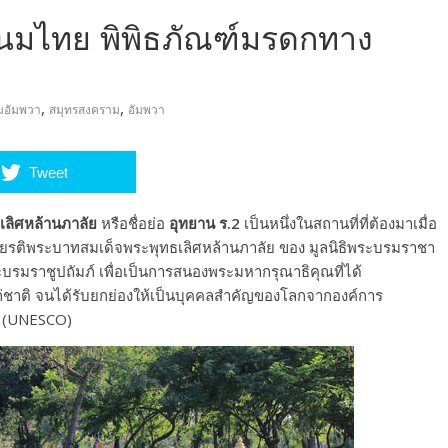
ขนมไทย พิพิธภัณฑ์มรดกทาง
,
,
มอัมพวา
สมุทรสงคราม
อัมพวา
Tweet
ลิศหล้านภาลัย
หรือชื่อย่อ
อุทยาน ร.2
เป็นหนึ่งในสถานที่ที่ต้องมาเมื่อ
กียรติพระบาทสมเด็จพระพุทธเลิศหล้านภาลัย ของ มูลนิธิพระบรมราชา
รมราชูปถัมภ์ เพื่อเป็นการสนองพระมหากรุณาธิคุณที่ได้
าติ จนได้รับยกย่องให้เป็นบุคคลสำคัญของโลกจากองค์การ
ิ (UNESCO)