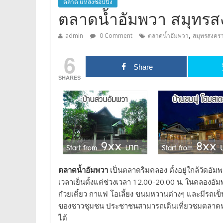
ตลาด แหล่งชอปปิ้ง
ตลาดน้ำอัมพวา สมุทร
,
admin
0 Comment
ตลาดน้ำอัมพวา
สมุทรสงคร
6
Share
SHARES
ตลาดน้ำอัมพวา
เป็นตลาดริมคลอง ตั้งอยู่ใกล้วัดอัมพ
เวลาเย็นตั้งแต่ช่วงเวลา 12.00-20.00 น. ในคลองอั
ก๋วยเตี๋ยว กาแฟ โอเลี้ยง ขนมหวานต่างๆ และมีร
ของชาวชุมชน ประชาชนสามารถเดินเที่ยวชมตลาดหาซื
ได้