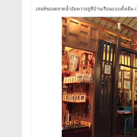
เสน่ห์ของตลาดน้ำอัมพวาอยู่ที่บ้านเรือนแบบดั้งเดิม เ