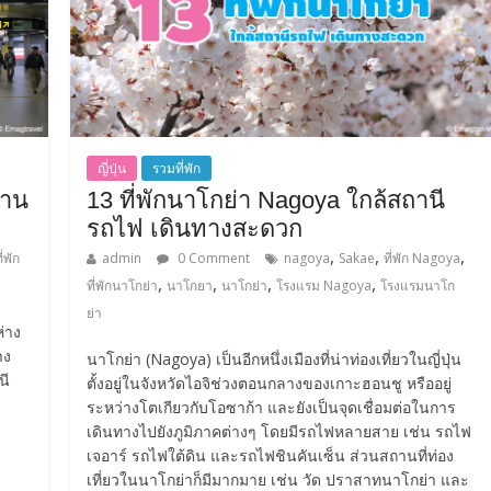
ญี่ปุ่น
รวมที่พัก
่าน
13 ที่พักนาโกย่า Nagoya ใกล้สถานี
รถไฟ เดินทางสะดวก
,
,
,
ี่พัก
admin
0 Comment
nagoya
Sakae
ที่พัก Nagoya
,
,
,
,
ที่พักนาโกย่า
นาโกยา
นาโกย่า
โรงแรม Nagoya
โรงแรมนาโก
ย่า
่าง
าง
นาโกย่า (Nagoya) เป็นอีกหนึ่งเมืองที่น่าท่องเที่ยวในญี่ปุ่น
นี
ตั้งอยู่ในจังหวัดไอจิช่วงตอนกลางของเกาะฮอนชู หรืออยู่
ระหว่างโตเกียวกับโอซาก้า และยังเป็นจุดเชื่อมต่อในการ
เดินทางไปยังภูมิภาคต่างๆ โดยมีรถไฟหลายสาย เช่น รถไฟ
เจอาร์ รถไฟใต้ดิน และรถไฟชินคันเซ็น ส่วนสถานที่ท่อง
เที่ยวในนาโกย่าก็มีมากมาย เช่น วัด ปราสาทนาโกย่า และ