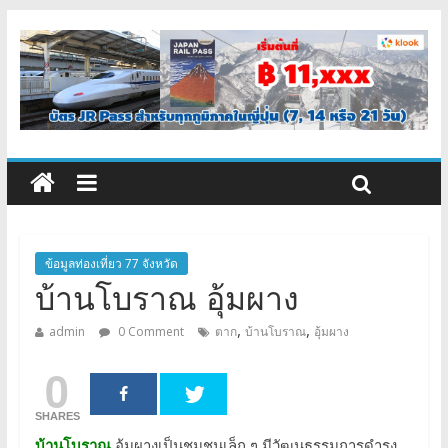
ข้อมูลท่องเที่ยว 77 จังหวัด
บ้านโบราณ อุ้มผาง
,
,
admin
0 Comment
ตาก
บ้านโบราณ
อุ้มผาง
0
SHARES
บ้านโบราณ
อุ้มผางเป็นชุมชนเล็ก ๆ มีวัฒนธรรมการดำรง