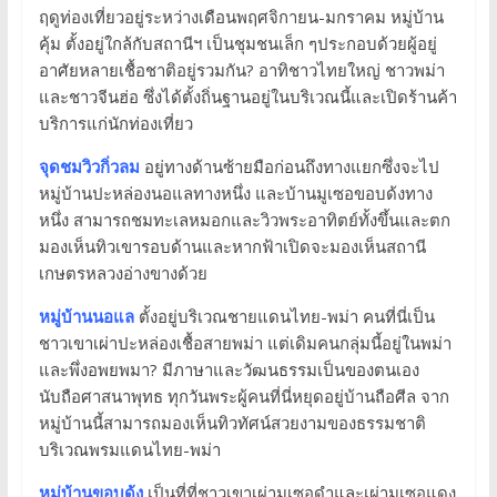
ฤดูท่องเที่ยวอยู่ระหว่างเดือนพฤศจิกายน-มกราคม หมู่บ้าน
คุ้ม ตั้งอยู่ใกล้กับสถานีฯ เป็นชุมชนเล็ก ๆประกอบด้วยผู้อยู่
อาศัยหลายเชื้อชาติอยู่รวมกัน? อาทิชาวไทยใหญ่ ชาวพม่า
และชาวจีนฮ่อ ซึ่งได้ตั้งถิ่นฐานอยู่ในบริเวณนี้และเปิดร้านค้า
บริการแก่นักท่องเที่ยว
จุดชมวิวกิ่วลม
อยู่ทางด้านซ้ายมือก่อนถึงทางแยกซึ่งจะไป
หมู่บ้านปะหล่องนอแลทางหนึ่ง และบ้านมูเซอขอบด้งทาง
หนึ่ง สามารถชมทะเลหมอกและวิวพระอาทิตย์ทั้งขึ้นและตก
มองเห็นทิวเขารอบด้านและหากฟ้าเปิดจะมองเห็นสถานี
เกษตรหลวงอ่างขางด้วย
หมู่บ้านนอแล
ตั้งอยู่บริเวณชายแดนไทย-พม่า คนที่นี่เป็น
ชาวเขาเผ่าปะหล่องเชื้อสายพม่า แต่เดิมคนกลุ่มนี้อยู่ในพม่า
และพึ่งอพยพมา? มีภาษาและวัฒนธรรมเป็นของตนเอง
นับถือศาสนาพุทธ ทุกวันพระผู้คนที่นี่หยุดอยู่บ้านถือศีล จาก
หมู่บ้านนี้สามารถมองเห็นทิวทัศน์สวยงามของธรรมชาติ
บริเวณพรมแดนไทย-พม่า
หมู่บ้านขอบด้ง
เป็นที่ที่ชาวเขาเผ่ามูเซอดำและเผ่ามูเซอแดง