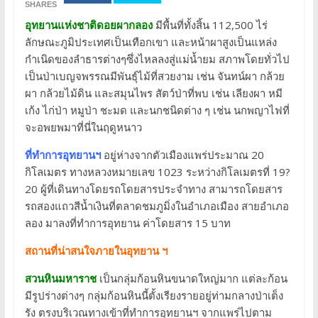
SHARES
อุทยานแห่งชาติดอยผากลอง
มีพื้นที่ทั้งสิ้น 112,500 ไร่
ลักษณะภูมิประเทศเป็นเทือกเขา และหน้าผาสูงเป็นแหล่ง
กำเนิดของลำธารต่างๆซึ่งไหลลงสู่แม่น้ำยม สภาพโดยทั่วไป
เป็นป่าเบญจพรรณมีพันธุ์ไม้ที่สวยงาม เช่น จันทน์ผา กล้วย
ผา กล้วยไม้ดิน และสมุนไพร สัตว์ป่าที่พบ เช่น เลียงผา หมี
เก้ง ไก่ป่า หมูป่า ชะมด และนกชนิดต่าง ๆ เช่น นกพญาไฟที่
จะอพยพมาที่นี่ในฤดูหนาว
ที่ทำการอุทยานฯ
อยู่ห่างจากตัวเมืองแพร่ประมาณ 20
กิโลเมตร ทางหลวงหมายเลข 1023 ระหว่างกิโลเมตรที่ 19?
20 ผู้ที่เดินทางโดยรถโดยสารประจำทาง สามารถโดยสาร
รถสองแถวสีน้ำเงินที่ตลาดชมภูมิ่งในอำเภอเมือง สายอำเภอ
ลอง มาลงที่ทำการอุทยาน ค่าโดยสาร 15 บาท
สถานที่น่าสนใจภายในอุทยาน ฯ
สวนหินมหาราช
เป็นกลุ่มก้อนหินขนาดใหญ่มาก แต่ละก้อน
มีรูปร่างต่างๆ กลุ่มก้อนหินนี้ตั้งเรียงรายอยู่ท่ามกลางป่าเต็ง
รัง ตรงบริเวณทางเข้าที่ทำการอุทยานฯ จากแพร่ไปตาม