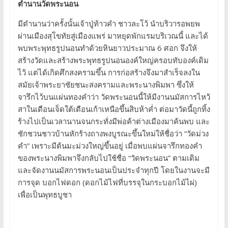
ตำนานวัดพระนอน
มีตำนานว่าครั้งนั้นเจ้าปู่ท้าวคำ ชาวละโว้ นำบริวารอพยพ
ผ่านเมืองสุโขทัยสู่เมืองแพร่ มาหยุดพักแรมบริเวณนี้ และได้
พบพระพุทธรูปนอนทำด้วยหินยาวประมาณ 6 ศอก จึงให้
สร้างวัดและสร้างพระพุทธรูปนอนองค์ใหญ่ครอบทับองค์เดิม
ไว้ แต่ได้เกิดศึกสงครามขึ้น การก่อสร้างจึงมาสำเร็จลงใน
สมัยเจ้าพระยาชัยชนะสงครามและพระนางพิมพา ซึ่งให้
จารึกไว้บนแผ่นทองคำว่า วัดพระนอนนี้ให้มีงานนมัสการไหว้
สาในเดือนเจ็ดใต้เดือนเก้าเหนือขึ้นสิบห้าค่ำ ต่อมาวัดนี้ถูกทิ้ง
ร้างไปเป็นเวลานานจนกระทั่งมีพ่อค้าต่างเมืองมาค้นพบ และ
ชักชวนชาวบ้านหักร้างถางพงบูรณะขึ้นใหม่ให้ชื่อว่า “วัดม่วง
คำ” เพราะมีต้นมะม่วงใหญ่ขึ้นอยู่ เมื่อพบแผ่นจารึกทองคำ
ของพระนางพิมพาจึงกลับไปใช้ชื่อ “วัดพระนอน” ตามเดิม
และจัดงานนมัสการพระนอนเป็นประจำทุกปี โดยในงานจะมี
การจุด บอกไฟดอก (ดอกไม้ไฟที่บรรจุในกระบอกไม้ไผ่)
เพื่อเป็นพุทธบูชา