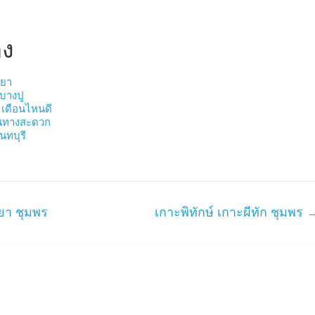
อง
เยา
บางปู
 เดือนไหนดี
ดินทางสะดวก
นทบุรี
ะยา ชุมพร
เกาะพิทักษ์ เกาะผีทัก ชุมพร