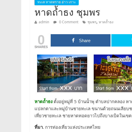
ทะเล หาดทราย อ่าว เกาะ
หาดถ้ำธง ชุมพร
,
admin
0 Comment
ชุมพร
หาดถ้ำธง
0
Share
SHARES
หาดถ้ำธง
ตั้งอยู่หมู่ที่ 5 บ้านน้ำพุ ตำบลปากคลอ
แปลกตาและหมู่บ้านชายทะเล ขนานด้วยถนนเลียบชา
เที่ยวชายทะเล ชายหาดทอดยาวไปถึงบางเบิดในเขตจั
ที่มา.
การท่องเที่ยวแห่งประเทศไทย