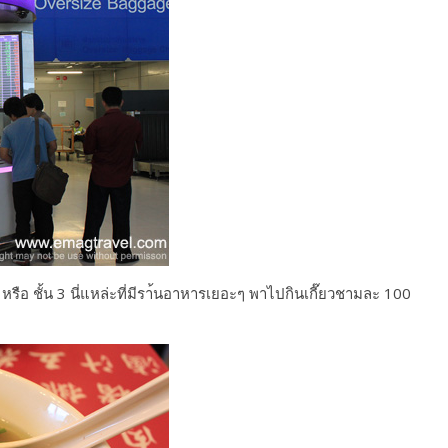
2 หรือ ชั้น 3 นี่แหล่ะที่มีรา้นอาหารเยอะๆ พาไปกินเกี๊ยวชามละ 100