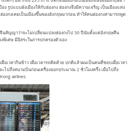
าะเล็กๆ มีมากถึง 235 เกาะ แต่ก่อนฮ่องกงเป็นเมืองขึ้นของอังกฤษมา
ง รูปแบบผังเมืองให้กับฮ่องกง ฮ่องกงจึงมีความเจริญ เป็นเมืองแห่ง
ี่ฮ่องกงเคยเป็นเมืองขึ้นของอังกฤษมาก่อน ทำให้คนฮ่องกงสามารถพูด
ีนสัญญาว่าจะไม่เปลี่ยนแปลงฮ่องกงไป 50 ปีนับตั้งแต่อังกฤษคืน
รองพิเศษ มีอิสระในการปกครองตัวเอง
 เผื่อเวลากินข้าว เผื่อเวลารถติดด้วย ปกติแล้วผมเป็นคนที่ชอบเผื่อเวลา
ปถึงสนามบินก่อนเครื่องออกประมาณ 2 ชั่วโมงครึ่ง เมื่อไปถึง
Kong airlines