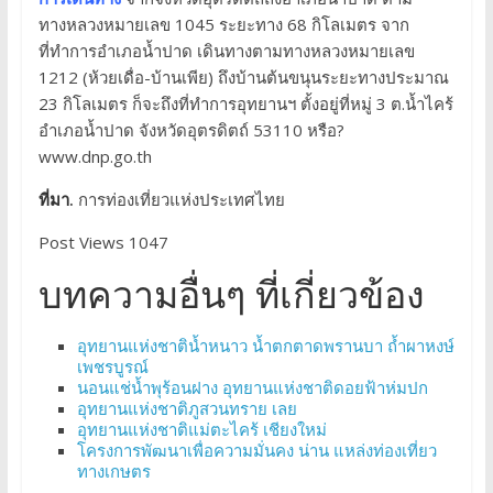
ทางหลวงหมายเลข 1045 ระยะทาง 68 กิโลเมตร จาก
ที่ทำการอำเภอน้ำปาด เดินทางตามทางหลวงหมายเลข
1212 (ห้วยเดื่อ-บ้านเพีย) ถึงบ้านต้นขนุนระยะทางประมาณ
23 กิโลเมตร ก็จะถึงที่ทำการอุทยานฯ ตั้งอยู่ที่หมู่ 3 ต.น้ำไคร้
อำเภอน้ำปาด จังหวัดอุตรดิตถ์ 53110 หรือ?
www.dnp.go.th
ที่มา.
การท่องเที่ยวแห่งประเทศไทย
Post Views 1047
บทความอื่นๆ ที่เกี่ยวข้อง
อุทยานแห่งชาติน้ำหนาว น้ำตกตาดพรานบา ถ้ำผาหงษ์
เพชรบูรณ์
นอนแช่น้ำพุร้อนฝาง อุทยานแห่งชาติดอยฟ้าห่มปก
อุทยานแห่งชาติภูสวนทราย เลย
อุทยานแห่งชาติแม่ตะไคร้ เชียงใหม่
โครงการพัฒนาเพื่อความมั่นคง น่าน แหล่งท่องเที่ยว
ทางเกษตร