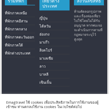
รวมที่พัก
เที่ยวต่าง
สงวนลิขสิทธิ์
ประเทศ
ห้ามคัดลอกรูปภาพ
ที่พักภาคเหนือ
และเรื่องท่องเที่ยว
ญี่ปุ่น
ไปใช้โดยไม่ได้รับ
ที่พักภาคอีสาน
อนุญาต หากพบเจอ
ไต้หวัน
ที่พักภาคกลาง
จะดำเนินการตามที่
ฮ่องกง
กฎหมายระบุไว้
ที่พักภาคตะวันออก
สูงสุด
มาเก๊า
ที่พักภาคใต้
สิงคโปร์
ที่พักต่างประเทศ
มาเลเซีย
ลาว
บาหลี
เซินเจิ้น
Emagtravel ใช้ cookies เพื่อประสิทธิภาพในการใช้งานของผู้
Copyright © 2026
EmagTravel
. All rights reserved.
เข้าชม ท่านตกลงใช้งาน cookies ในเวบไซต์ต่อไป