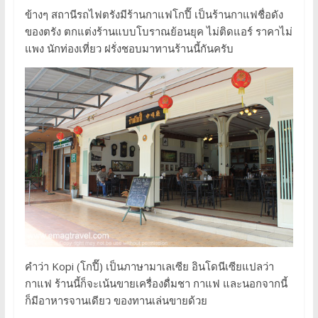
ข้างๆ สถานีรถไฟตรังมีร้านกาแฟโกปี๊ เป็นร้านกาแฟชื่อดัง
ของตรัง ตกแต่งร้านแบบโบราณย้อนยุค ไม่ติดแอร์ ราคาไม่
แพง นักท่องเที่ยว ฝรั่งชอบมาทานร้านนี้กันครับ
คำว่า Kopi (โกปี๊) เป็นภาษามาเลเซีย อินโดนีเซียแปลว่า
กาแฟ ร้านนี้ก็จะเน้นขายเครื่องดื่มชา กาแฟ และนอกจากนี้
ก็มีอาหารจานเดียว ของทานเล่นขายด้วย