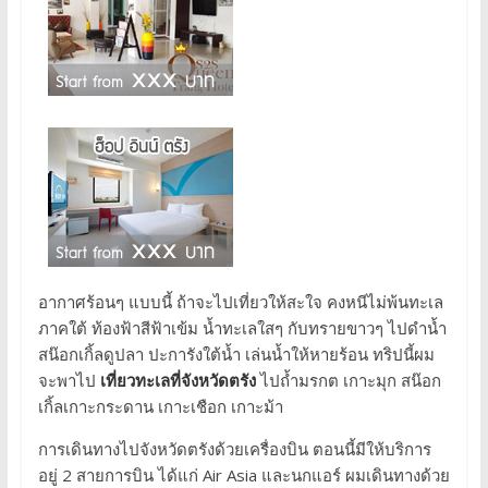
อากาศร้อนๆ แบบนี้ ถ้าจะไปเที่ยวให้สะใจ คงหนีไม่พ้นทะเล
ภาคใต้ ท้องฟ้าสีฟ้าเข้ม น้ำทะเลใสๆ กับทรายขาวๆ ไปดำน้ำ
สน๊อกเกิ้ลดูปลา ปะการังใต้น้ำ เล่นน้ำให้หายร้อน ทริปนี้ผม
จะพาไป
เที่ยวทะเลที่จังหวัดตรัง
ไปถ้ำมรกต เกาะมุก สน๊อก
เกิ้ลเกาะกระดาน เกาะเชือก เกาะม้า
การเดินทางไปจังหวัดตรังด้วยเครื่องบิน ตอนนี้มีให้บริการ
อยู่ 2 สายการบิน ได้แก่ Air Asia และนกแอร์ ผมเดินทางด้วย