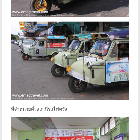
ที่จำหน่ายตั๋วสถานีรถไฟตรัง