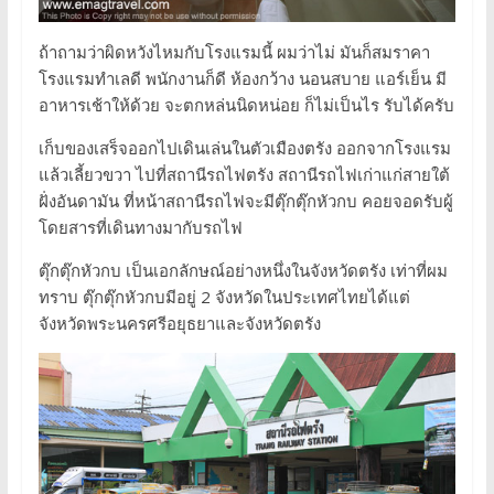
ถ้าถามว่าผิดหวังไหมกับโรงแรมนี้ ผมว่าไม่ มันก็สมราคา
โรงแรมทำเลดี พนักงานก็ดี ห้องกว้าง นอนสบาย แอร์เย็น มี
อาหารเช้าให้ด้วย จะตกหล่นนิดหน่อย ก็ไม่เป็นไร รับได้ครับ
เก็บของเสร็จออกไปเดินเล่นในตัวเมืองตรัง ออกจากโรงแรม
แล้วเลี้ยวขวา ไปที่สถานีรถไฟตรัง สถานีรถไฟเก่าแก่สายใต้
ฝั่งอันดามัน ที่หน้าสถานีรถไฟจะมีตุ๊กตุ๊กหัวกบ คอยจอดรับผู้
โดยสารที่เดินทางมากับรถไฟ
ตุ๊กตุ๊กหัวกบ เป็นเอกลักษณ์อย่างหนึ่งในจังหวัดตรัง เท่าที่ผม
ทราบ ตุ๊กตุ๊กหัวกบมีอยู่ 2 จังหวัดในประเทศไทยได้แต่
จังหวัดพระนครศรีอยุธยาและจังหวัดตรัง