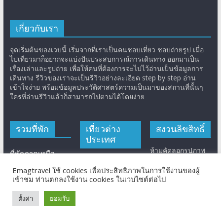
เกี่ยวกับเรา
จุดเริ่มต้นของเวบนี้ เริ่มจากที่เราเป็นคนชอบเที่ยว ชอบถ่ายรูป เมื่อ
ไปเที่ยวมาก็อยากจะแบ่งปันประสบการณ์การเดินทาง ออกมาเป็น
เรื่องเล่าและรูปถ่าย เพื่อให้คนที่ต้องการจะไปไว้อ่านเป็นข้อมูลการ
เดินทาง รีวิวของเราจะเป็นรีวิวอย่างละเอียด step by step อ่าน
เข้าใจง่าย พร้อมข้อมูลประวัติศาสตร์ความเป็นมาของสถานที่นั้นๆ
ใครที่อ่านรีวิวแล้วก็สามารถไปตามได้โดยง่าย
รวมที่พัก
เที่ยวต่าง
สงวนลิขสิทธิ์
ประเทศ
ห้ามคัดลอกรูปภาพ
ที่พักภาคเหนือ
และเรื่องท่องเที่ยว
ญี่ปุ่น
ไปใช้โดยไม่ได้รับ
ที่พักภาคอีสาน
Emagtravel ใช้ cookies เพื่อประสิทธิภาพในการใช้งานของผู้
อนุญาต หากพบเจอ
เข้าชม ท่านตกลงใช้งาน cookies ในเวบไซต์ต่อไป
ไต้หวัน
ที่พักภาคกลาง
จะดำเนินการตามที่
ฮ่องกง
กฎหมายระบุไว้
ตั้งค่า
ยอมรับ
ที่พักภาคตะวันออก
สูงสุด
มาเก๊า
ที่พักภาคใต้