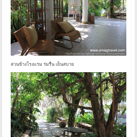
สวนข้างโรงแรม ร่มรื่น เย็นสบาย