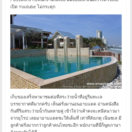
เปิด Youtube ไม่กระตุก
เก็บของเสร็จพามาชมต่อที่สระว่ายน้ำที่อยู่ริมทะเล
บรรยากาศดีมากครับ เห็นฝรั่งมานอนอาบแดด อ่านหนังสือ
กันที่ริมสระว่ายน้ำกันหลายคู่ เข้าใจว่าเค้าคงจะหนีหนาวมา
จากยุโรป เลยมาอาบแดดซะให้เต็มที่ เท่าที่สังเกตุ เนินชเล มี
ลูกค้าฝรั่งมากกว่าลูกค้าคนไทยซะอีก พนักงานที่นี่ก็พูดภาษา
อังกฤษกันได้ดี