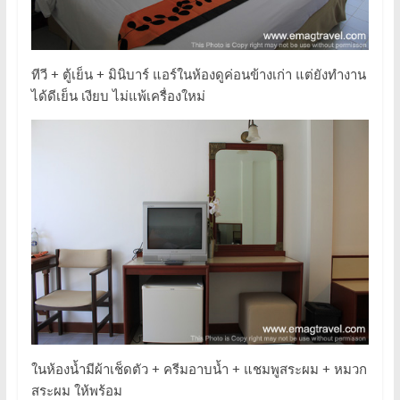
ทีวี + ตู้เย็น + มินิบาร์ แอร์ในห้องดูค่อนข้างเก่า แต่ยังทำงาน
ได้ดีเย็น เงียบ ไม่แพ้เครื่องใหม่
ในห้องน้ำมีผ้าเช็ดตัว + ครีมอาบน้ำ + แชมพูสระผม + หมวก
สระผม ให้พร้อม