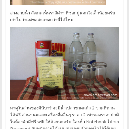
อ่างอาบน้ำ สังเกตเห็นราสีดำๆ ที่ซอกปูนตกใจเล็กน้อยครับ
เก่าไม่ว่าแต่ขอสะอาดกว่านี้ได้ไหม
มาดูในส่วนของมินิบาร์ จะมีน้ำเปล่าขวดแก้ว 2 ขวดที่ทาน
ได้ฟรี ส่วนขนมและเครื่องดื่มอื่นๆ ราคา 2 เท่าของราคาปกติ
ในห้องพักมีฟรี wifi ให้ด้วยนะครับ ใครหิ้ว Notebook ไป ขอ
Password กับพนักงานได้เลย ผมลองแล้วเนตเร็วได้ใช้เลย