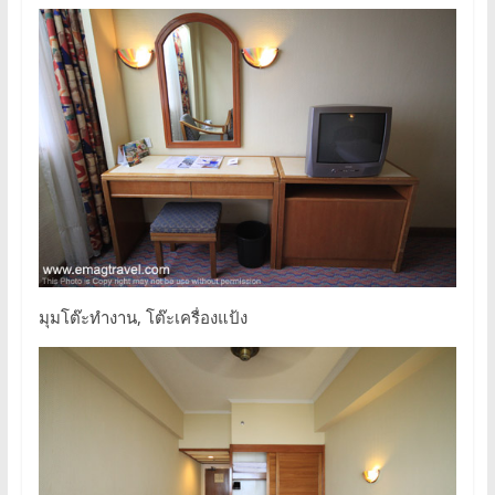
มุมโต๊ะทำงาน, โต๊ะเครื่องแป้ง