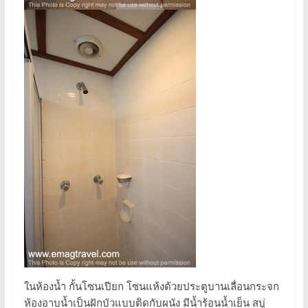
ในห้องน้ำ กั้นโซนเปียก โซนแห้งด้วยประตูบานเลื่อนกระจก
ห้องอาบน้ำเป็นฝักบัวแบบติดกับผนัง มีน้ำร้อนน้ำเย็น สบู่