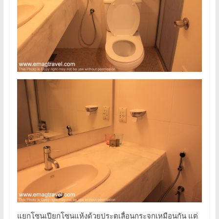
แยกโซนเปียกโซนแห้งด้วยประตูเลื่อนกระจกเหมือนกัน แต่