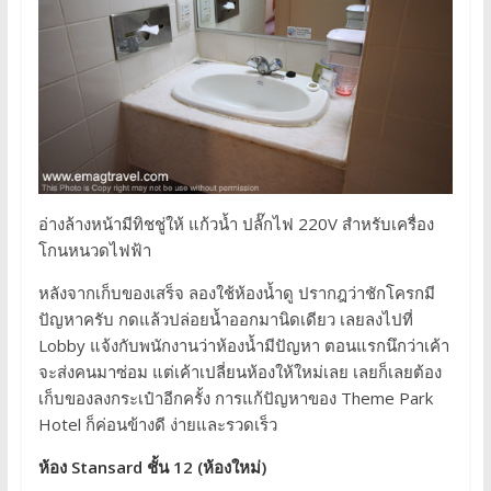
อ่างล้างหน้ามีทิชชู่ให้ แก้วน้ำ ปลั๊กไฟ 220V สำหรับเครื่อง
โกนหนวดไฟฟ้า
หลังจากเก็บของเสร็จ ลองใช้ห้องน้ำดู ปรากฎว่าชักโครกมี
ปัญหาครับ กดแล้วปล่อยน้ำออกมานิดเดียว เลยลงไปที่
Lobby แจ้งกับพนักงานว่าห้องน้ำมีปัญหา ตอนแรกนึกว่าเค้า
จะส่งคนมาซ่อม แต่เค้าเปลี่ยนห้องให้ใหม่เลย เลยก็เลยต้อง
เก็บของลงกระเป๋าอีกครั้ง การแก้ปัญหาของ Theme Park
Hotel ก็ค่อนข้างดี ง่ายและรวดเร็ว
ห้อง Stansard ชั้น 12 (ห้องใหม่)