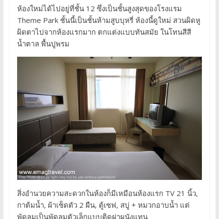
ห้องใหม่ได้ไปอยู่ที่ชั้น 12 ซึ่งเป็นชั้นสูงสุดของโรงแรม
Theme Park ชั้นนี้เป็นชั้นห้ามสูบบุหรี่ ห้องนี้ดูใหม่ สวนผิดหู
ผิดตาไปจากห้องแรกมาก ตกแต่งแบบทันสมัย ในโทนสีสี
น้ำตาล พื้นปูพรม
สิ่งอำนวยความสะดวกในห้องก็มีเหมือนห้องแรก TV 21 นิ้ว,
กาต้มน้ำ, ผ้าเช็ดตัว 2 ผืน, ตู้เซฟ, สบู่ + หมวกอาบน้ำ แต่
พัดลมเป็นพัดลมตัวเล็กแบบติดฝาผนังแทน