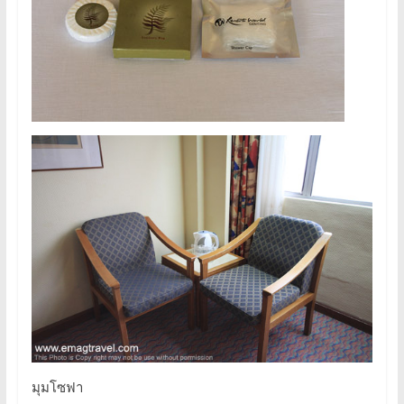
มุมโซฟา