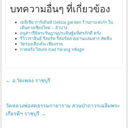
บทความอื่นๆ ที่เกี่ยวข้อง
เดลิเซีย การ์เด้นท์ Delizia garden ร้านกาแฟเก๋ๆ ใน
เส้นทางเชียงใหม่ – ลำปาง
อนุสาวรีย์พระรัษฎานุประดิษฐ์มหิศรภักดี ตรัง
รีวิววราสินธ์ รีสอร์ท รีสอร์ทสวยย่านแสมสาร สัตหีบ
วัดร่องเสือเต้น เชียงราย
กาดฝรั่ง วิลเลจ Kad Farang Village
←
อ.วัดเพลง ราชบุรี
วัดหลวงพ่อสดธรรมกายาราม สวนป่าถาวรเฉลิมพระ
เกียรติฯ ราชบุรี
→