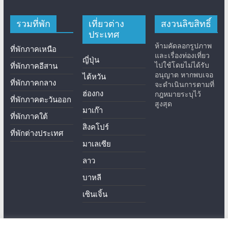
รวมที่พัก
เที่ยวต่าง
สงวนลิขสิทธิ์
ประเทศ
ห้ามคัดลอกรูปภาพ
ที่พักภาคเหนือ
และเรื่องท่องเที่ยว
ญี่ปุ่น
ไปใช้โดยไม่ได้รับ
ที่พักภาคอีสาน
อนุญาต หากพบเจอ
ไต้หวัน
ที่พักภาคกลาง
จะดำเนินการตามที่
ฮ่องกง
กฎหมายระบุไว้
ที่พักภาคตะวันออก
สูงสุด
มาเก๊า
ที่พักภาคใต้
สิงคโปร์
ที่พักต่างประเทศ
มาเลเซีย
ลาว
บาหลี
เซินเจิ้น