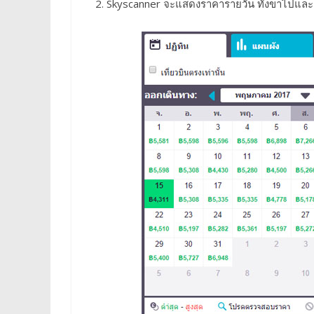
Skyscanner จะแสดงราคารายวัน ทั้งขาไปและก