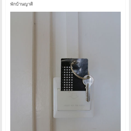
พักบ้านญาติ