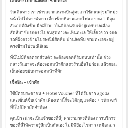
เดินทางไปบ้านสัตหีบ ชายทะเล
วันเดินทาง เราเช่ารถจากสนามบินอู่ตะเภาใช้ถนนสุขุมวิทมุ่ง
หน้าไปไปทางพัทยา เลี้ยวซ้ายที่สามแยกไฟแดง กม.1 มีจุด
สังเกตที่ฝั่งซ้ายมือมีป้าย “ยินดีต้อนรับเข้าสู่เทศบาลเมือง
สัตหีบ” ขับรถตรงไปจนสุดทางจะเห็นทะเล ให้เลี้ยวขวา จอด
รถที่ฝั่งตรงข้ามไปรษณีย์สัตหีบ บ้านสัตหีบ ชายทะเลจะอยู่
ตรงข้ามไปรษณีย์เลย
ที่นี่ไม่มีที่จอดรถส่วนตัว จะต้องจอดที่ริมถนนเท่านั้น ช่วง
กลางวันอาจจะต้องจอดหน้าตึกแถวร้านอื่นไปก่อน แล้วตอน
เย็นค่อยขยับมาจอดหน้าที่พัก
เช็คอิน – เข้าพัก
ใช้บัตรประชาชน + Hotel Voucher ที่ได้รับจาก agoda
และเซ็นต์ชื่อเข้าพัก เพียงเท่านี้ก็จะได้กุญแจห้อง + รหัส wifi
ที่นี่ไม่มีค่ามัดจำห้อง
คุณป้า (น่าจะเป็นเจ้าของที่นี่) พาเรามาส่งที่ห้อง การบริการ
ของที่นี่ให้ความรู้สึกเป็นกันเอง ไม่มีพิธีอะไรมาก เหมือนมา