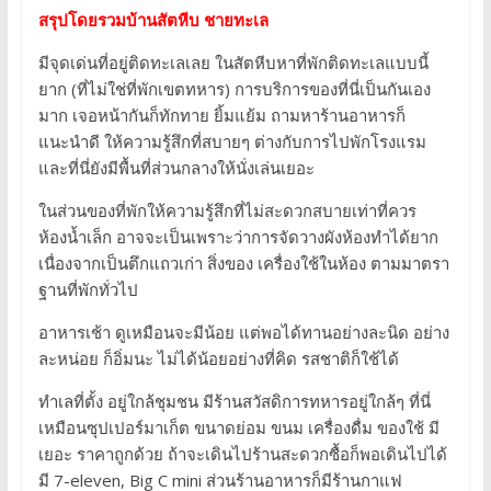
สรุปโดยรวมบ้านสัตหีบ ชายทะเล
มีจุดเด่นที่อยู่ติดทะเลเลย ในสัตหีบหาที่พักติดทะเลแบบนี้
ยาก (ที่ไม่ใช่ที่พักเขตทหาร) การบริการของที่นี่เป็นกันเอง
มาก เจอหน้ากันก็ทักทาย ยิ้มแย้ม ถามหาร้านอาหารก็
แนะนำดี ให้ความรู้สึกที่สบายๆ ต่างกับการไปพักโรงแรม
และที่นี่ยังมีพื้นที่ส่วนกลางให้นั่งเล่นเยอะ
ในส่วนของที่พักให้ความรู้สึกที่ไม่สะดวกสบายเท่าที่ควร
ห้องน้ำเล็ก อาจจะเป็นเพราะว่าการจัดวางผังห้องทำได้ยาก
เนื่องจากเป็นตึกแถวเก่า สิ่งของ เครื่องใช้ในห้อง ตามมาตรา
ฐานที่พักทั่วไป
อาหารเช้า ดูเหมือนจะมีน้อย แต่พอได้ทานอย่างละนิด อย่าง
ละหน่อย ก็อิ่มนะ ไม่ได้น้อยอย่างที่คิด รสชาติก็ใช้ได้
ทำเลที่ตั้ง อยู่ใกล้ชุมชน มีร้านสวัสดิการทหารอยู่ใกล้ๆ ที่นี่
เหมือนซุปเปอร์มาเก็ต ขนาดย่อม ขนม เครื่องดื่ม ของใช้ มี
เยอะ ราคาถูกด้วย ถ้าจะเดินไปร้านสะดวกซื้อก็พอเดินไปได้
มี 7-eleven, Big C mini ส่วนร้านอาหารก็มีร้านกาแฟ