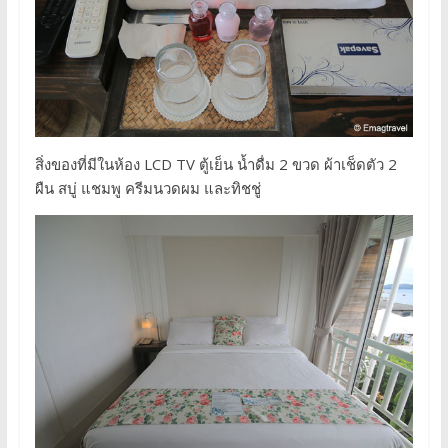
สิ่งของที่มีในห้อง LCD TV ตู้เย็น น้ำดื่ม 2 ขวด ผ้าเช็ดตัว 2
ผืน สบู่ แชมพู ครีมนวดผม และทิชชู่