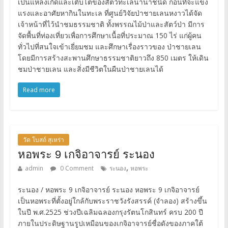
เป็นแหล่งเกิดและเติบโตของสัตว์ทะเลนานาชนิด ก่อนที่จะแข็ง
แรงและอาศัยหากินในทะเล ที่ศูนย์วิจัยป่าชายเลนหงาวได้จัด
เจ้าหน้าที่ไว้นำชมธรรมชาติ ทั้งพรรณไม้ป่าและสัตว์ป่า มีการ
จัดพื้นที่ท่องเที่ยวเพื่อการศึกษาเนื้อที่ประมาณ 150 ไร่ แก่ผู้คน
ทั่วไปที่สนใจเข้าเยี่ยมชม และศึกษาเรื่องราวของ ป่าชายเลน
โดยมีการสร้างสะพานศึกษาธรรมชาติยาวถึง 850 เมตร ให้เดิน
ชมป่าชายเลน และสิ่งมีชีวิตในผืนป่าชายเลนได้
Read more
วัด โบสถ์ สุเหร่า
หอพระ 9 เกจิอาจารย์ ระนอง
,
admin
0 Comment
ระนอง
หอพระ
ระนอง / หอพระ 9 เกจิอาจารย์ ระนอง หอพระ 9 เกจิอาจารย์
เป็นหอพระที่ตั้งอยู่ใกล้กับพระราชวังรังสรรค์ (จำลอง) สร้างขึ้น
ในปี พ.ศ.2525 ช่วงปีเฉลิมฉลองกรุงรัตนโกสินทร์ ครบ 200 ปี
ภายในประดิษฐานรูปเหมือนของเกจิอาจารย์ชื่อดังของภาคใต้