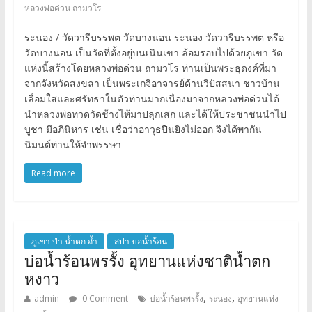
หลวงพ่อด่วน ถามวโร
ระนอง / วัดวารีบรรพต วัดบางนอน ระนอง วัดวารีบรรพต หรือ
วัดบางนอน เป็นวัดที่ตั้งอยู่บนเนินเขา ล้อมรอบไปด้วยภูเขา วัด
แห่งนี้สร้างโดยหลวงพ่อด่วน ถามวโร ท่านเป็นพระธุดงค์ที่มา
จากจังหวัดสงขลา เป็นพระเกจิอาจารย์ด้านวิปัสสนา ชาวบ้าน
เลื่อมใสและศรัทธาในตัวท่านมากเนื่องมาจากหลวงพ่อด่วนได้
นำหลวงพ่อทวดวัดช้างไห้มาปลุกเสก และได้ให้ประชาชนนำไป
บูชา มีอภินิหาร เช่น เชื่อว่าอาวุธปืนยิงไม่ออก จึงได้พากัน
นิมนต์ท่านให้จำพรรษา
Read more
ภูเขา ป่า น้ำตก ถ้ำ
สปา บ่อน้ำร้อน
บ่อน้ำร้อนพรรั้ง อุทยานแห่งชาติน้ำตก
หงาว
,
,
admin
0 Comment
บ่อน้ำร้อนพรรั้ง
ระนอง
อุทยานแห่ง