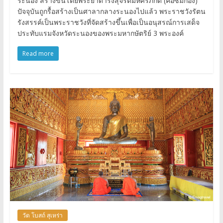
ระนอง สร้างขึ้นโดยพระยาดำรงสุจริตมหิศรภักดี (คอซิมก๊อง)
ปัจจุบันถูกรื้อสร้างเป็นศาลากลางระนองไปแล้ว พระราชวังรัตน
รังสรรค์เป็นพระราชวังที่จัดสร้างขึ้นเพื่อเป็นอนุสรณ์การเสด็จ
ประทับแรมจังหวัดระนองของพระมหากษัตริย์ 3 พระองค์
Read more
วัด โบสถ์ สุเหร่า