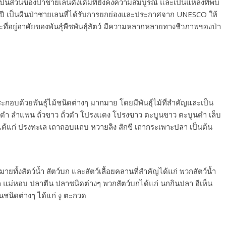
้นเป็นส่วนของป่าชายเลนดั้งเดิมที่ยังคงความสมบูรณ์ และเป็นแหล่งที่พบ
 ปี เป็นผืนป่าชายเลนที่ได้รับการยกย่องและประกาศจาก UNESCO ให้
ี่อยู่อาศัยของพันธุ์พืชพันธุ์สัตว์ มีความหลากหลายทางชีวภาพของป่า
ะกอบด้วยพันธุ์ไม้ชนิดต่างๆ มากมาย โดยมีพันธุ์ไม้ที่สำคัญและเป็น
แสมดำ ลำแพน ถั่วขาว ถั่วดำ โปรงแดง โปรงขาว ตะบูนขาว ตะบูนดำ เล็บ
คัญได้แก่ ปรงทะเล เถาถอบแถบ หวายลิง สักขี เถากระเพาะปลา เป็นต้น
มายทั้งสัตว์น้ำ สัตว์บก และสัตว์เลื้อยคลานที่สำคัญได้แก่ พวกสัตว์น้ำ
าก แม่หอบ ปลาตีน ปลาชนิดต่างๆ พวกสัตว์บกได้แก่ นกกินปลา อีเห็น
นชนิดต่างๆ ได้แก่ งู ตะกวด