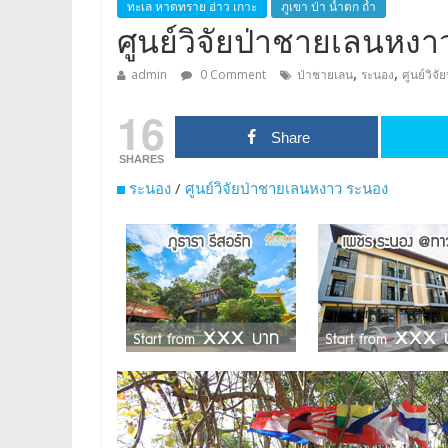
ทะเล หาดทราย อ่าว เกาะ
ภูเขา ป่า น้ำตก ถ้ำ
ศูนย์วิจัยป่าชายเลนหง
,
,
admin
0 Comment
ป่าชายเลน
ระนอง
ศูนย์วิจ
16
Share
SHARES
ระนอง
/
ศูนย์วิจัยป่าชายเลนหงาว ระนอง