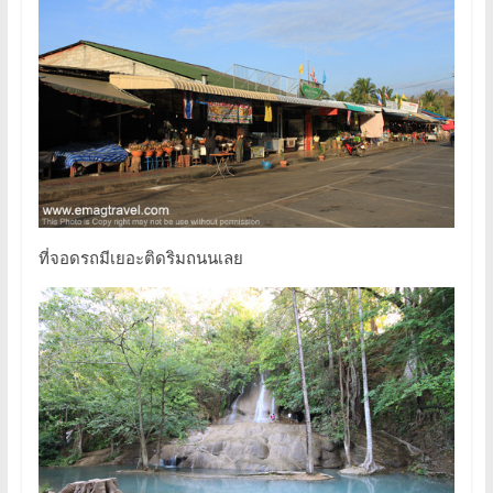
ที่จอดรถมีเยอะติดริมถนนเลย