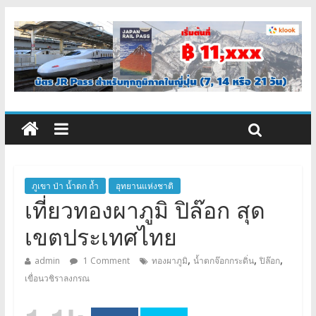
ภูเขา ป่า น้ำตก ถ้ำ
อุทยานแห่งชาติ
เที่ยวทองผาภูมิ ปิล๊อก สุด
เขตประเทศไทย
,
,
,
admin
1 Comment
ทองผาภูมิ
น้ำตกจ๊อกกระดิ่น
ปิล๊อก
เขื่อนวชิราลงกรณ