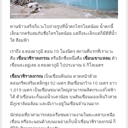
ทานข้าวเสร็จก็แวะไปถ่ายรูปที่น้ำตกไทรโยคน้อย น้ำตกนี้
เล็กมากครับสมกับชื่อไทรโยคน้อย แต่ถึงจะเล็กแต่ก็มีดีที่น้ำ
ใส สีอมฟ้า
เราถึง อ.ทองผาภูมิ ตอน 10 โมงนิดๆ สถานที่แรกที่เราแวะ
คือ
เขื่อนวชิราลงกรณ
หรืออีกชื่อหนึ่งคือ
เขื่อนเขาแหลม
ตัว
เขื่อนจะอยู่เลย อ.ทองผาภูมิ ไปประมาณ 6 กิโลเมตร
เขื่อนวชิราลงกรณ
เป็นเขื่อนหินถม ดาดหน้าด้วย
คอนกรีตเสริมเหล็กสูง 92 เมตร สันเขื่อนกว้าง 10 เมตร ยาว
1,019 เมตร เป็นเขื่อนขนาดใหญ่สามารถผลิตกระแสไฟฟ้า
ได้ ตัวเขื่อนจะกั้นแม่น้ำแควน้อย บนสันเขื่อนมองเห็นวิวสวย
มีภูเขาล้อมล้อม และมีเกาะอยู่ในเขื่อนจำนวนมาก
นักท่องเที่ยวสามารถล่องเรือชมความงามในทะเลสาบเหนือ
เขื่อน หรือจะนอนค้างบนแพอ่างเก็บน้ำเขื่อนวชิราลงกรณ์ ก็