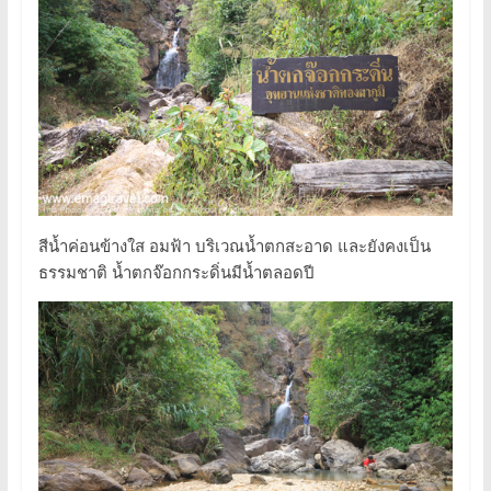
สีน้ำค่อนข้างใส อมฟ้า บริเวณน้ำตกสะอาด และยังคงเป็น
ธรรมชาติ น้ำตกจ๊อกกระดิ่นมีน้ำตลอดปี