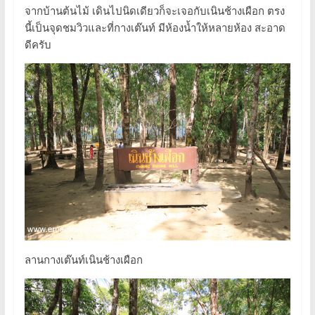
จากบ้านต้นไม้ เดินไปนิดเดียวก็จะเจอกับเนินช้างเผือก ตรง
นี้เป็นจุดชมวิวและที่กางเต๊นท์ มีห้องน้ำให้หลายห้อง สะอาด
ดีครับ
ลานกางเต๊นท์เนินช้างเผือก