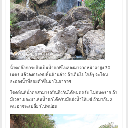
น้ำตกจ๊อกกระดิ่นเป็นน้ำตกที่ไหลลงมาจากหน้าผาสูง 30
เมตร แล้วลงกระทบพื้นด้านล่าง ถ้าเดินไปใกล้ๆ จะโดน
ละอองน้ำที่ลอยตัวขึ้นมาในอากาศ
โขดหินที่น้ำตกสามารถปีนถึงกันได้หมดครับ ไม่อันตราย ถ้า
มีเวลาเยอะมาเล่นน้ำตกได้ครับมีแอ่งน้ำให้แช่ ถ้ามากัน 2
คน อาจจะเปลี่ยวไปหน่อย