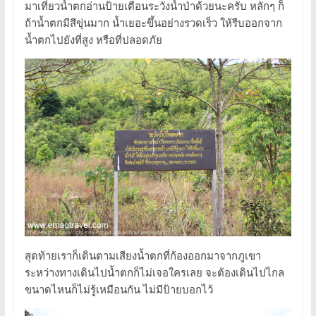
มาเที่ยวน้ำตกอ่านป้ายเตือนระวังน้ำป่าด้วยนะครับ หลักๆ ก็
ถ้าน้ำตกมีสีขุ่นมาก น้ำเยอะขึ้นอย่างรวดเร็ว ให้รีบออกจาก
น้ำตกไปยังที่สูง หรือที่ปลอดภัย
สุดท้ายเราก็เดินตามเสียงน้ำตกที่ก้องออกมาจากภูเขา
ระหว่างทางเดินไปน้ำตกก็ไม่เจอใครเลย จะต้องเดินไปไกล
ขนาดไหนก็ไม่รู้เหมือนกัน ไม่มีป้ายบอกไว้