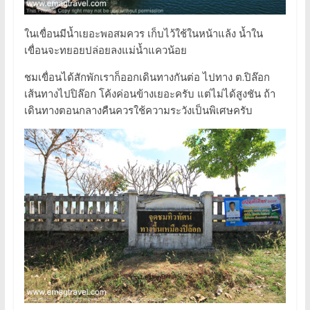
ในเขื่อนมีน้ำเยอะพอสมควร เก็บไว้ใช้ในหน้าแล้ง น้ำใน
เขื่อนจะทยอยปล่อยลงแม่น้ำแควน้อย
ชมเขื่อนได้สักพักเราก็ออกเดินทางกันต่อ ไปทาง ต.ปิล๊อก
เส้นทางไปปิล๊อก โค้งค่อนข้างเยอะครับ แต่ไม่ได้สูงชัน ถ้า
เดินทางตอนกลางคืนควรใช้ความระวังเป็นพิเศษครับ