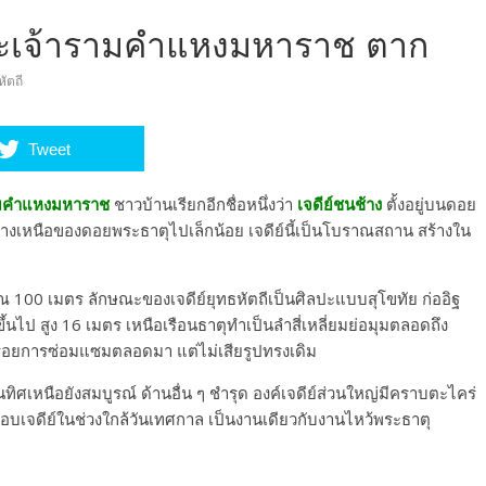
ิพระเจ้ารามคำแหงมหาราช ตาก
หัตถี
Tweet
รามคำแหงมหาราช
ชาวบ้านเรียกอีกชื่อหนึ่งว่า
เจดีย์ชนช้าง
ตั้งอยู่บนดอย
่ทางเหนือของดอยพระธาตุไปเล็กน้อย เจดีย์นี้เป็นโบราณสถาน สร้างใน
มาณ 100 เมตร ลักษณะของเจดีย์ยุทธหัตถีเป็นศิลปะแบบสุโขทัย ก่ออิฐ
ขึ้นไป สูง 16 เมตร เหนือเรือนธาตุทำเป็นลำสี่เหลี่ยมย่อมุมตลอดถึง
งรอยการซ่อมแซมตลอดมา แต่ไม่เสียรูปทรงเดิม
านทิศเหนือยังสมบูรณ์ ด้านอื่น ๆ ชำรุด องค์เจดีย์ส่วนใหญ่มีคราบตะไคร่
อบเจดีย์ในช่วงใกล้วันเทศกาล เป็นงานเดียวกับงานไหว้พระธาตุ