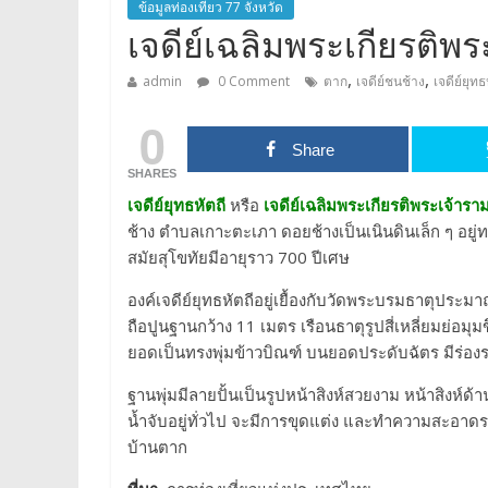
ข้อมูลท่องเที่ยว 77 จังหวัด
เจดีย์เฉลิมพระเกียรต
,
,
admin
0 Comment
ตาก
เจดีย์ชนช้าง
เจดีย์ยุทธ
0
Share
SHARES
เจดีย์ยุทธหัตถี
หรือ
เจดีย์เฉลิมพระเกียรติพระเจ้า
ช้าง ตำบลเกาะตะเภา ดอยช้างเป็นเนินดินเล็ก ๆ อยู
สมัยสุโขทัยมีอายุราว 700 ปีเศษ
องค์เจดีย์ยุทธหัตถีอยู่เยื้องกับวัดพระบรมธาตุประ
ถือปูนฐานกว้าง 11 เมตร เรือนธาตุรูปสี่เหลี่ยมย่อมุม
ยอดเป็นทรงพุ่มข้าวบิณฑ์ บนยอดประดับฉัตร มีร่อ
ฐานพุ่มมีลายปั้นเป็นรูปหน้าสิงห์สวยงาม หน้าสิงห์ด้
น้ำจับอยู่ทั่วไป จะมีการขุดแต่ง และทำความสะอาดร
บ้านตาก