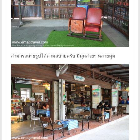
สามารถถ่ายรูปได้ตามสบายครับ มีมุมสวยๆ หลายมุม