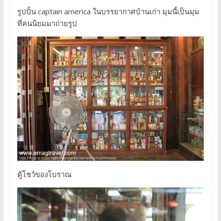
รูปปั้น captain america ในบรรยากาศบ้านเก่า มุมนี้เป็นมุม
ที่คนนิยมมาถ่ายรูป
ตู้โชว์ของโบราณ