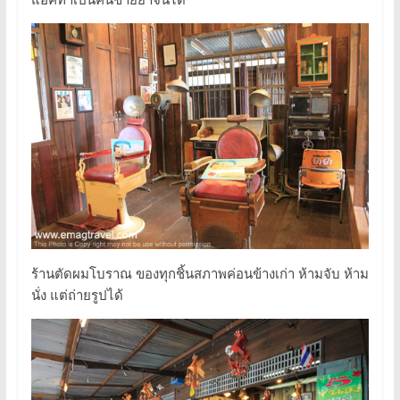
ร้านตัดผมโบราณ ของทุกชิ้นสภาพค่อนข้างเก่า ห้ามจับ ห้าม
นั่ง แต่ถ่ายรูปได้