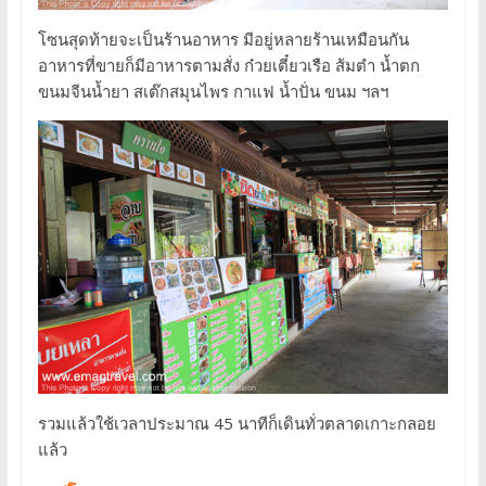
โซนสุดท้ายจะเป็นร้านอาหาร มีอยู่หลายร้านเหมือนกัน
อาหารที่ขายก็มีอาหารตามสั่ง ก๋วยเตี๋ยวเรือ ส้มตำ น้ำตก
ขนมจีนน้ำยา สเต๊กสมุนไพร กาแฟ น้ำปั่น ขนม ฯลฯ
รวมแล้วใช้เวลาประมาณ 45 นาทีก็เดินทั่วตลาดเกาะกลอย
แล้ว