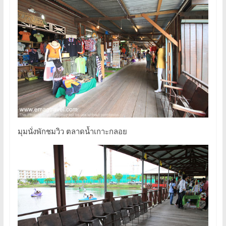
มุมนั่งพักชมวิว ตลาดน้ำเกาะกลอย