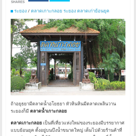
SHARES
ระยอง
/
ตลาดเกาะกลอย ระยอง ตลาดเก่าย้อนยุค
ถ้าอยุธยามีตลาดน้ำอโยธยา หัวหินหินมีตลาดเพลินวาน
ระยองก็มี
ตลาดน้ำเกาะกลอย
ตลาดเกาะกลอย
เป็นที่เที่ยวแห่งใหม่ของระยองมีบรรยากาศ
แบบย้อนยุค ตั้งอยู่บนบึงน้ำขนาดใหญ่ เต็มไปด้วยร้านค้าที่