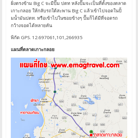
ฝั่งตรงข้าม Big C จะมีปั๊ม ปตท หลังปั๊มจะเป็นที่ตั้งของตลาด
เกาะกลอย ให้กลับรถใต้สะพาน Big C แล้วเข้าไปจอดในปั้
มน้ำมันปตท. หรือเข้าไปในซอยข้างๆ ปั๊มก็ได้มีที่จอดรถ
กว้างจอดได้หลายคัน
พิกัด GPS. 12.697061,101,266935
แผนที่ตลาดเกาะกลอย