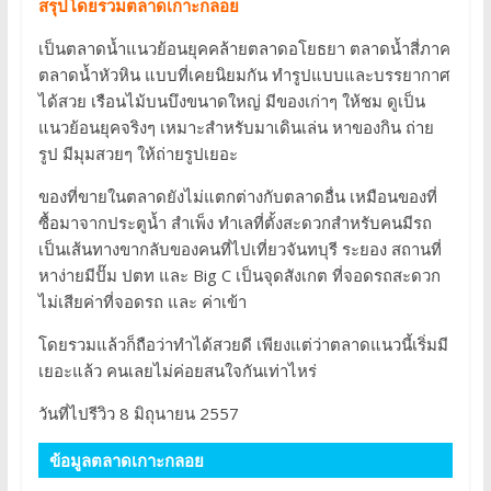
สรุปโดยรวมตลาดเกาะกลอย
เป็นตลาดน้ำแนวย้อนยุคคล้ายตลาดอโยธยา ตลาดน้ำสี่ภาค
ตลาดน้ำหัวหิน แบบที่เคยนิยมกัน ทำรูปแบบและบรรยากาศ
ได้สวย เรือนไม้บนบึงขนาดใหญ่ มีของเก่าๆ ให้ชม ดูเป็น
แนวย้อนยุคจริงๆ เหมาะสำหรับมาเดินเล่น หาของกิน ถ่าย
รูป มีมุมสวยๆ ให้ถ่ายรูปเยอะ
ของที่ขายในตลาดยังไม่แตกต่างกับตลาดอื่น เหมือนของที่
ซื้อมาจากประตูน้ำ สำเพ็ง ทำเลที่ตั้งสะดวกสำหรับคนมีรถ
เป็นเส้นทางขากลับของคนที่ไปเที่ยวจันทบุรี ระยอง สถานที่
หาง่ายมีปั๊ม ปตท และ Big C เป็นจุดสังเกต ที่จอดรถสะดวก
ไม่เสียค่าที่จอดรถ และ ค่าเข้า
โดยรวมแล้วก็ถือว่าทำได้สวยดี เพียงแต่ว่าตลาดแนวนี้เริ่มมี
เยอะแล้ว คนเลยไม่ค่อยสนใจกันเท่าไหร่
วันที่ไปรีวิว 8 มิถุนายน 2557
ข้อมูลตลาดเกาะกลอย