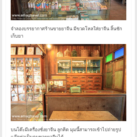
จำลองบรรยากาศร้านขายยาจีน มีขวดโหลใส่ยาจีน ลิ้นชัก
เก็บยา
บนโต๊ะมีเครื่องชั่งยาจีน ลูกคิด มุมนี้สามารถเข้าไปถ่ายรูป
แอ๊คท่าเป็นคนขายยาจีนได้