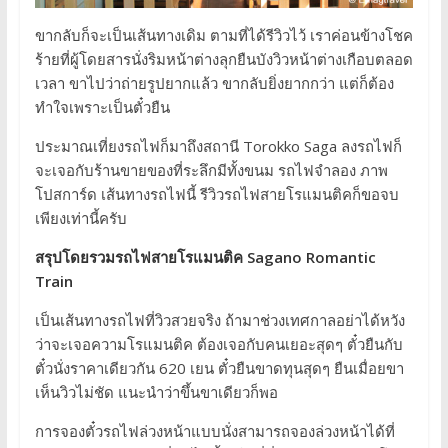
ขากลับก็จะเป็นเส้นทางเดิม ตามที่ได้รีวิวไว้ เราค่อนข้างโชค
ร้ายที่ผู้โดยสารนั่งริมหน้าต่างลุกยืนบังวิวหน้าต่างเกือบตลอด
เวลา ขาไปว่าถ่ายรูปยากแล้ว ขากลับยิ่งยากกว่า แต่ก็ต้อง
ทำใจเพราะเป็นตั๋วยืน
ประมาณเที่ยงรถไฟก็มาถึงสถานี Torokko Saga ลงรถไฟก็
จะเจอกับร้านขายของที่ระลึกมีทั้งขนม รถไฟจำลอง ภาพ
โปสการ์ด เส้นทางรถไฟนี้ รีวิวรถไฟสายโรแมนติคก็ขอจบ
เพียงเท่านี้ครับ
สรุปโดยรวมรถไฟสายโรแมนติค Sagano Romantic
Train
เป็นเส้นทางรถไฟที่วิวสวยจริง ถ้ามาช่วงเทศกาลอย่าได้หวัง
ว่าจะเจอความโรแมนติค ต้องเจอกับคนเยอะสุดๆ ตั๋วยืนกับ
ตั๋วนั่งราคาเดียวกัน 620 เยน ตั๋วยืนขาดทุนสุดๆ ยืนเมื่อยขา
เห็นวิวไม่ชัด แนะนำว่าขึ้นขาเดียวก็พอ
การจองตั๋วรถไฟล่วงหน้าแบบนั่งสามารถจองล่วงหน้าได้ที่