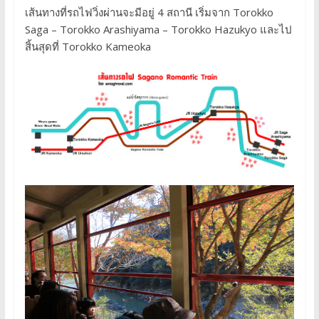
เส้นทางที่รถไฟวิ่งผ่านจะมีอยู่ 4 สถานี เริ่มจาก Torokko
Saga – Torokko Arashiyama – Torokko Hazukyo และไป
สิ้นสุดที่ Torokko Kameoka