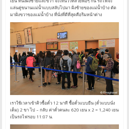
เยน ที่นั่งฝั่งซ้ายและขวา จะเห็นวิวที่สวยพอๆ กัน รถไฟจะ
แล่นคู่ขนานแม่น้ำแบบสลับไปมา ฝั่งซ้ายของแม่น้ำบ้าง ตัด
มาฝั่งขวาของแม่น้ำบ้าง ที่นั่งที่ดีที่สุดคือริมหน้าต่าง
เราใช้เวลาเข้าคิวซื้อตั๋ว 12 นาที ซื้อตั๋วแบบยืน (ตั๋วแบบนั่ง
เต็ม) 2 ขา ไป – กลับ ค่าตั๋วคนละ 620 เยน x 2 = 1,240 เยน
เป็นรถไฟรอบ 11:07 น.