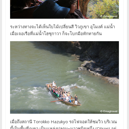
ระหว่างทางจะได้เห็นใบไม้เปลี่ยนสี วิวภูเขา อุโมงค์ แม่น้ำ
เมื่อเจอเรือที่แม่น้ำโฮซุกาวา ก็จะโบกมือทักทายกัน
เมื่อถึงสถานี Torokko Hazukyo รถไฟจอดให้ชมวิว บริเวณ
นี้เป็นพื้นที่ภูเขา เป็นแหล่งปลูกมะนาวชนิดหนึ่ง (Citron) อยู่