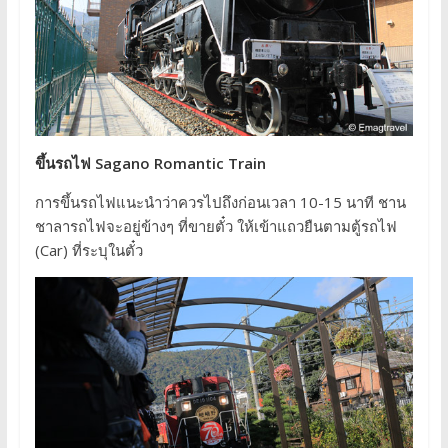
ขึ้นรถไฟ Sagano Romantic Train
การขึ้นรถไฟแนะนำว่าควรไปถึงก่อนเวลา 10-15 นาที ชาน
ชาลารถไฟจะอยู่ข้างๆ ที่ขายตั๋ว ให้เข้าแถวยืนตามตู้รถไฟ
(Car) ที่ระบุในตั๋ว