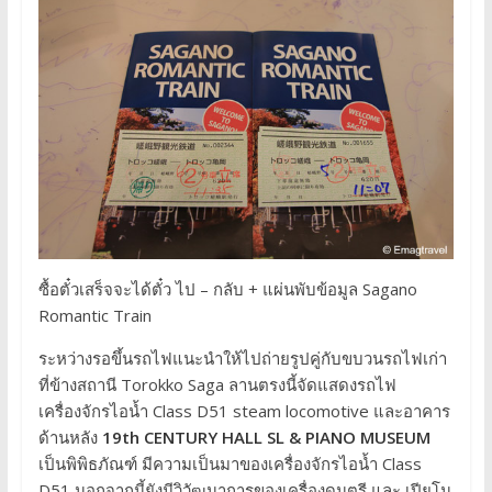
ซื้อตั๋วเสร็จจะได้ตั๋ว ไป – กลับ + แผ่นพับข้อมูล Sagano
Romantic Train
ระหว่างรอขึ้นรถไฟแนะนำให้ไปถ่ายรูปคู่กับขบวนรถไฟเก่า
ที่ข้างสถานี Torokko Saga ลานตรงนี้จัดแสดงรถไฟ
เครื่องจักรไอน้ำ Class D51 steam locomotive และอาคาร
ด้านหลัง
19th CENTURY HALL SL & PIANO MUSEUM
เป็นพิพิธภัณฑ์ มีความเป็นมาของเครื่องจักรไอน้ำ Class
D51 นอกจากนี้ยังมีวิวัฒนาการของเครื่องดนตรี และ เปียโน