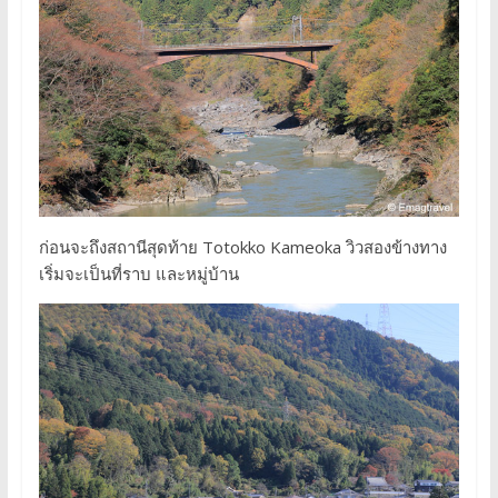
ก่อนจะถึงสถานีสุดท้าย Totokko Kameoka วิวสองข้างทาง
เริ่มจะเป็นที่ราบ และหมู่บ้าน