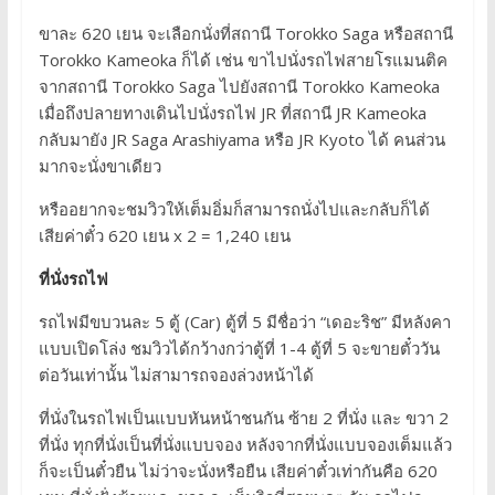
ขาละ 620 เยน จะเลือกนั่งที่สถานี Torokko Saga หรือสถานี
Torokko Kameoka ก็ได้ เช่น ขาไปนั่งรถไฟสายโรแมนติค
จากสถานี Torokko Saga ไปยังสถานี Torokko Kameoka
เมื่อถึงปลายทางเดินไปนั่งรถไฟ JR ที่สถานี JR Kameoka
กลับมายัง JR Saga Arashiyama หรือ JR Kyoto ได้ คนส่วน
มากจะนั่งขาเดียว
หรืออยากจะชมวิวให้เต็มอิ่มก็สามารถนั่งไปและกลับก็ได้
เสียค่าตั๋ว 620 เยน x 2 = 1,240 เยน
ที่นั่งรถไฟ
รถไฟมีขบวนละ 5 ตู้ (Car) ตู้ที่ 5 มีชื่อว่า “เดอะริช” มีหลังคา
แบบเปิดโล่ง ชมวิวได้กว้างกว่าตู้ที่ 1-4 ตู้ที่ 5 จะขายตั๋ววัน
ต่อวันเท่านั้น ไม่สามารถจองล่วงหน้าได้
ที่นั่งในรถไฟเป็นแบบหันหน้าชนกัน ซ้าย 2 ที่นั่ง และ ขวา 2
ที่นั่ง ทุกที่นั่งเป็นที่นั่งแบบจอง หลังจากที่นั่งแบบจองเต็มแล้ว
ก็จะเป็นตั๋วยืน ไม่ว่าจะนั่งหรือยืน เสียค่าตั๋วเท่ากันคือ 620