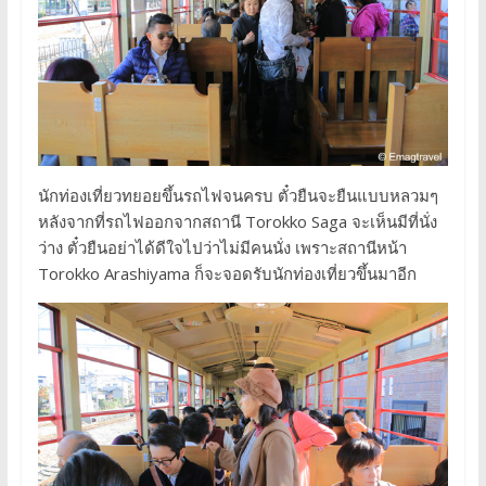
นักท่องเที่ยวทยอยขึ้นรถไฟจนครบ ตั๋วยืนจะยืนแบบหลวมๆ
หลังจากที่รถไฟออกจากสถานี Torokko Saga จะเห็นมีที่นั่ง
ว่าง ตั๋วยืนอย่าได้ดีใจไปว่าไม่มีคนนั่ง เพราะสถานีหน้า
Torokko Arashiyama ก็จะจอดรับนักท่องเที่ยวขึ้นมาอีก