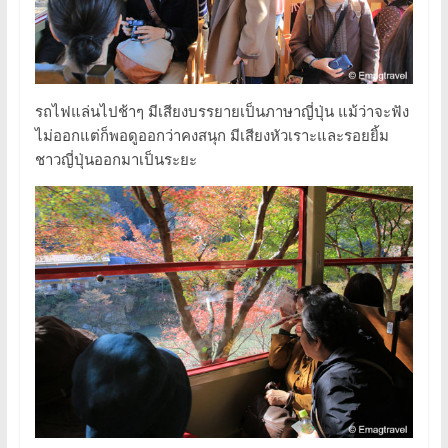
รถไฟแล่นไปช้าๆ มีเสียงบรรยายเป็นภาษาญี่ปุ่น แม้ว่าจะฟัง
ไม่ออกแต่ก็พอดูออกว่าคงสนุก มีเสียงหัวเราะและรอยยิ้ม
ชาวญี่ปุ่นออกมาเป็นระยะ