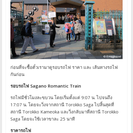
ก่อนที่จะซื้อตั๋วเรามาดูรอบรถไฟ ราคา และ เส้นทางรถไฟ
กันก่อน
รอบรถไฟ Sagano Romantic Train
รถไฟมีชั่วโมงละขบวน โดยเริ่มตั้งแต่ 9:07 น. ไปจนถึง
17:07 น. โดยจะวิ่งจากสถานี Torokko Saga ไปสิ้นสุดที่
สถานี Torokko Kameoka และวิ่งกลับมาที่สถานี Torokko
Saga โดยจะใช้เวลาขาละ 25 นาที
ราคารถไฟ