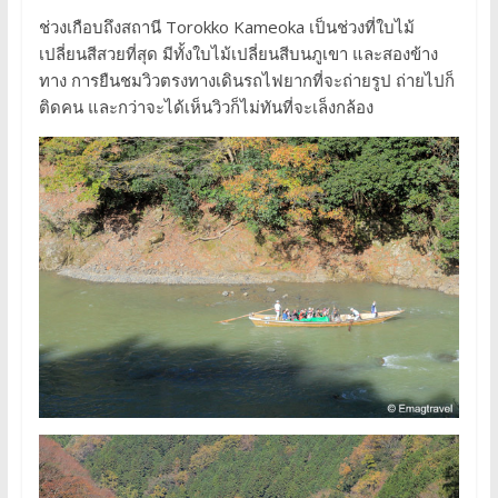
ช่วงเกือบถึงสถานี Torokko Kameoka เป็นช่วงที่ใบไม้
เปลี่ยนสีสวยที่สุด มีทั้งใบไม้เปลี่ยนสีบนภูเขา และสองข้าง
ทาง การยืนชมวิวตรงทางเดินรถไฟยากที่จะถ่ายรูป ถ่ายไปก็
ติดคน และกว่าจะได้เห็นวิวก็ไม่ทันที่จะเล็งกล้อง