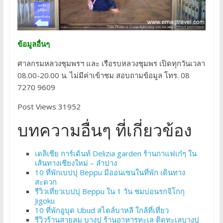
ข้อมูลอื่นๆ
ศาลกรมหลวงชุมพรฯ และ เรือรบหลวงชุมพร เปิดทุกวันเวลา
08.00-20.00 น. ไม่มีค่าเข้าชม สอบถามข้อมูล โทร. 08
7270 9609
Post Views 31952
บทความอื่นๆ ที่เกี่ยวข้อง
เดลิเซีย การ์เด้นท์ Delizia garden ร้านกาแฟเก๋ๆ ใน
เส้นทางเชียงใหม่ – ลำปาง
10 ที่พักเบปปุ Beppu มีออนเซนในที่พัก เดินทาง
สะดวก
รีวิวเที่ยวเบปปุ Beppu ใน 1 วัน ชมบ่อนรกจิโกกุ
Jigoku
10 ที่พักอูบุด Ubud สไตล์บาหลี ใกล้ที่เที่ยว
รีวิวร้านสายลม บางปู ร้านอาหารทะเล ติดทะเลบางปู