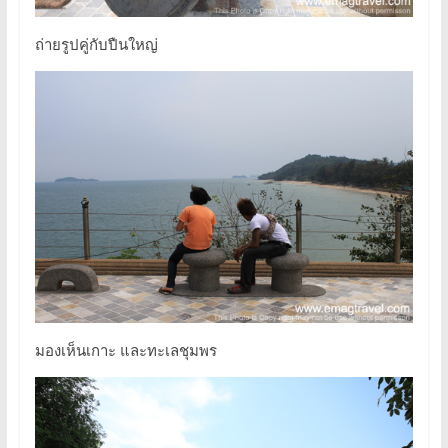
ถ่ายรูปคู่กับปืนใหญ่
มองเห็นเกาะ และทะเลชุมพร