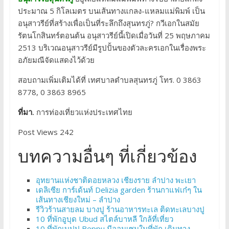
ประมาณ 5 กิโลเมตร บนเส้นทางแกลง-แหลมแม่พิมพ์ เป็น
อนุสาวรีย์ที่สร้างเพื่อเป็นที่ระลึกถึงสุนทรภู่? กวีเอกในสมัย
รัตนโกสินทร์ตอนต้น อนุสาวรีย์นี้เปิดเมื่อวันที่ 25 พฤษภาคม
2513 บริเวณอนุสาวรีย์มีรูปปั้นของตัวละครเอกในเรื่องพระ
อภัยมณีจัดแสดงไว้ด้วย
สอบถามเพิ่มเติมได้ที่ เทศบาลตำบลสุนทรภู่ โทร. 0 3863
8778, 0 3863 8965
ที่มา.
การท่องเที่ยวแห่งประเทศไทย
Post Views 242
บทความอื่นๆ ที่เกี่ยวข้อง
อุทยานแห่งชาติดอยหลวง เชียงราย ลำปาง พะเยา
เดลิเซีย การ์เด้นท์ Delizia garden ร้านกาแฟเก๋ๆ ใน
เส้นทางเชียงใหม่ – ลำปาง
รีวิวร้านสายลม บางปู ร้านอาหารทะเล ติดทะเลบางปู
10 ที่พักอูบุด Ubud สไตล์บาหลี ใกล้ที่เที่ยว
10 ที่พักเบปปุ Beppu มีออนเซนในที่พัก เดินทาง