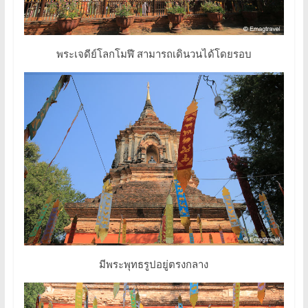
พระเจดีย์โลกโมฬี สามารถเดินวนได้โดยรอบ
มีพระพุทธรูปอยู่ตรงกลาง