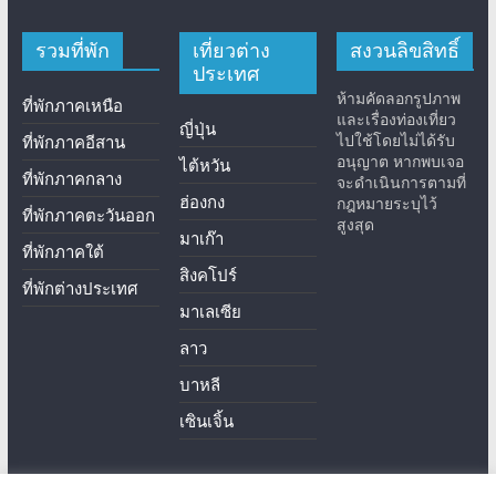
รวมที่พัก
เที่ยวต่าง
สงวนลิขสิทธิ์
ประเทศ
ห้ามคัดลอกรูปภาพ
ที่พักภาคเหนือ
และเรื่องท่องเที่ยว
ญี่ปุ่น
ไปใช้โดยไม่ได้รับ
ที่พักภาคอีสาน
อนุญาต หากพบเจอ
ไต้หวัน
ที่พักภาคกลาง
จะดำเนินการตามที่
ฮ่องกง
กฎหมายระบุไว้
ที่พักภาคตะวันออก
สูงสุด
มาเก๊า
ที่พักภาคใต้
สิงคโปร์
ที่พักต่างประเทศ
มาเลเซีย
ลาว
บาหลี
เซินเจิ้น