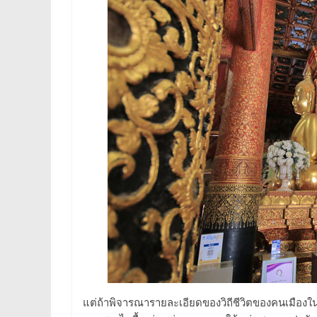
แต่ถ้าพิจารณารายละเอียดของวิถีชีวิตของคนเมืองใน