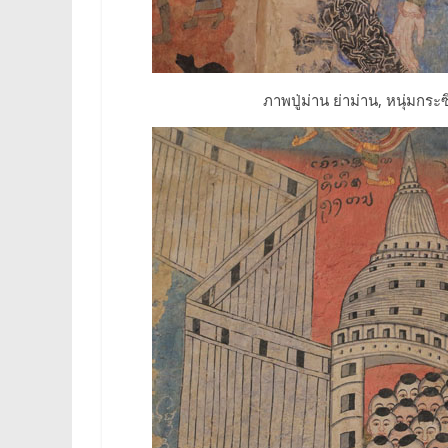
ภาพปู่ม่าน ย่าม่าน, หนุ่มกระซ