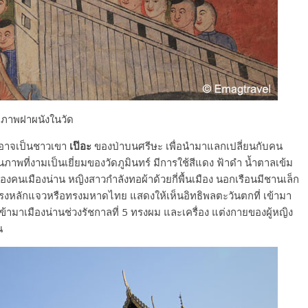
ภาพฝาผนังในวัด
่งอาจเป็นชาวเขา
เป๊อะ
ของป่าบนศรีษะ เพื่อนำมาแลกเปลี่ยนกับคน
นภาพที่งามเป็นเยี่ยมของวัดภูมินทร์ มีการใช้สีแดง ฟ้าดำ น้ำตาลเข้ม
ของคนเมืองน่าน หญิงสาวกำลังทอผ้าด้วยกี่พื้นเมือง นอกเรือนมีชานเล็ก
้ผมทรงหลักแจวหรือทรงมหาดไทย แสดงให้เห็นอิทธิพลตะวันตกที่ เข้ามา
ข้ามาเมืองน่านช่วงรัชกาลที่ 5 ทรงผม และเครื่อง แต่งกายของผู้หญิง
น