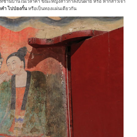
ที่ชานบ้านในเวลาค่ำ ขณะหญิงสาวกำลังปั่นฝ้าย หรือ หากสาวเจ้า
าคำ ไปป่องกั๋น
หรือเป็นทองแผ่นเดียวกัน