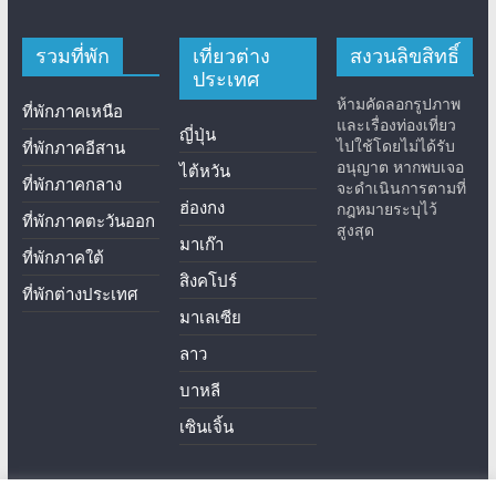
รวมที่พัก
เที่ยวต่าง
สงวนลิขสิทธิ์
ประเทศ
ห้ามคัดลอกรูปภาพ
ที่พักภาคเหนือ
และเรื่องท่องเที่ยว
ญี่ปุ่น
ไปใช้โดยไม่ได้รับ
ที่พักภาคอีสาน
อนุญาต หากพบเจอ
ไต้หวัน
ที่พักภาคกลาง
จะดำเนินการตามที่
ฮ่องกง
กฎหมายระบุไว้
ที่พักภาคตะวันออก
สูงสุด
มาเก๊า
ที่พักภาคใต้
สิงคโปร์
ที่พักต่างประเทศ
มาเลเซีย
ลาว
บาหลี
เซินเจิ้น