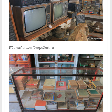
ทีวีจอแก้ว และ วิทยุสมัยก่อน