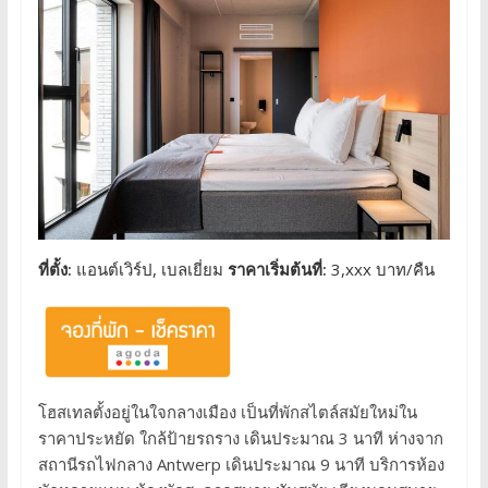
ที่ตั้ง:
แอนต์เวิร์ป, เบลเยี่ยม
ราคาเริ่มต้นที่:
3,xxx บาท/คืน
โฮสเทลตั้งอยู่ในใจกลางเมือง เป็นที่พักสไตล์สมัยใหม่ใน
ราคาประหยัด ใกล้ป้ายรถราง เดินประมาณ 3 นาที ห่างจาก
สถานีรถไฟกลาง Antwerp เดินประมาณ 9 นาที บริการห้อง