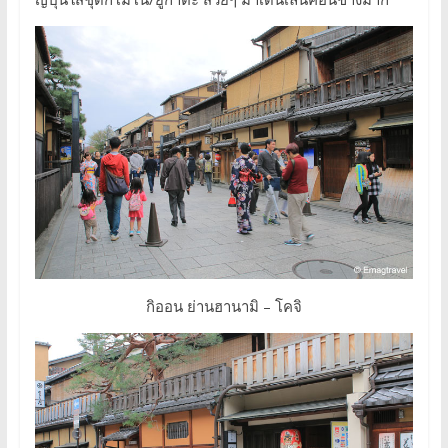
กิออน ย่านฮานามิ – โคจิ