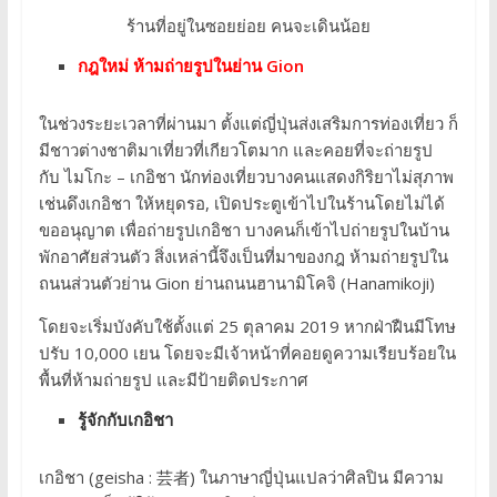
ร้านที่อยู่ในซอยย่อย คนจะเดินน้อย
กฎใหม่ ห้ามถ่ายรูปในย่าน Gion
ในช่วงระยะเวลาที่ผ่านมา ตั้งแต่ญี่ปุ่นส่งเสริมการท่องเที่ยว ก็
มีชาวต่างชาติมาเที่ยวที่เกียวโตมาก และคอยที่จะถ่ายรูป
กับ ไมโกะ – เกอิชา นักท่องเที่ยวบางคนแสดงกิริยาไม่สุภาพ
เช่นดึงเกอิชา ให้หยุดรอ, เปิดประตูเข้าไปในร้านโดยไม่ได้
ขออนุญาต เพื่อถ่ายรูปเกอิชา บางคนก็เข้าไปถ่ายรูปในบ้าน
พักอาศัยส่วนตัว สิ่งเหล่านี้จึงเป็นที่มาของกฎ ห้ามถ่ายรูปใน
ถนนส่วนตัวย่าน Gion ย่านถนนฮานามิโคจิ (Hanamikoji)
โดยจะเริ่มบังคับใช้ตั้งแต่ 25 ตุลาคม 2019 หากฝ่าฝืนมีโทษ
ปรับ 10,000 เยน โดยจะมีเจ้าหน้าที่คอยดูความเรียบร้อยใน
พื้นที่ห้ามถ่ายรูป และมีป้ายติดประกาศ
รู้จักกับเกอิชา
เกอิชา (geisha : 芸者) ในภาษาญี่ปุ่นแปลว่าศิลปิน มีความ