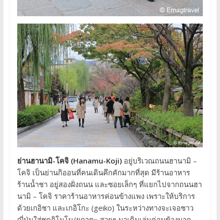
ย่านฮานามิ-โคจิ (Hanamu-Koji)
อยู่บริเวณถนนฮานามิ –
โคจิ เป็นย่านกิออนที่คนเดินคึกคักมากที่สุด มีร้านอาหาร
ร้านน้ำชา อยู่สองฝั่งถนน และซอยเล็กๆ ที่แยกไปจากถนนฮา
นามิ – โคจิ ราคาร้านอาหารค่อนข้างแพง เพราะให้บริการ
ด้วยเกอิชา และเกอิโกะ (geiko) ในระหว่างทางจะเจอชาว
ญี่ปุ่นใส่ชุดกิโมโน/ยูกาตะ สวยๆ มาเดินเล่นค่อนข้างมาก