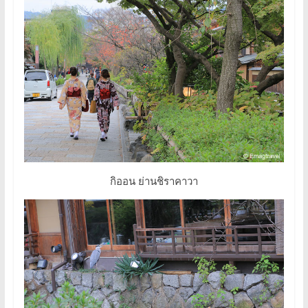
กิออน ย่านชิราคาวา