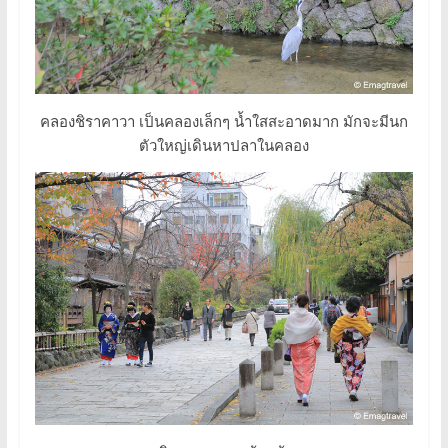
คลองชิราคาวา เป็นคลองเล็กๆ น้ำใสสะอาดมาก มักจะมีนก
ตัวใหญ่เดินหาปลาในคลอง