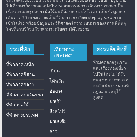
ไปเที่ยวมาก็อยากจะแบ่งปันประสบการณ์การเดินทาง ออกมาเป็น
เรื่องเล่าและรูปถ่าย เพื่อให้คนที่ต้องการจะไปไว้อ่านเป็นข้อมูลการ
เดินทาง รีวิวของเราจะเป็นรีวิวอย่างละเอียด step by step อ่าน
เข้าใจง่าย พร้อมข้อมูลประวัติศาสตร์ความเป็นมาของสถานที่นั้นๆ
ใครที่อ่านรีวิวแล้วก็สามารถไปตามได้โดยง่าย
รวมที่พัก
เที่ยวต่าง
สงวนลิขสิทธิ์
ประเทศ
ห้ามคัดลอกรูปภาพ
ที่พักภาคเหนือ
และเรื่องท่องเที่ยว
ญี่ปุ่น
ไปใช้โดยไม่ได้รับ
ที่พักภาคอีสาน
อนุญาต หากพบเจอ
ไต้หวัน
ที่พักภาคกลาง
จะดำเนินการตามที่
ฮ่องกง
กฎหมายระบุไว้
ที่พักภาคตะวันออก
สูงสุด
มาเก๊า
ที่พักภาคใต้
สิงคโปร์
ที่พักต่างประเทศ
มาเลเซีย
ลาว