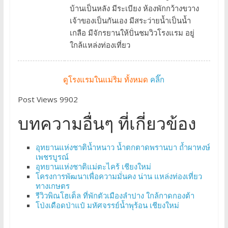
บ้านเป็นหลัง มีระเบียง ห้องพักกว้างขวาง
เจ้าของเป็นกันเอง มีสระว่ายน้ำเป็นน้ำ
เกลือ มีจักรยานให้ปั่นชมวิวโรงแรม อยู่
ใกล้แหล่งท่องเที่ยว
ดูโรงแรมในแม่ริม ทั้งหมด
คลิ๊ก
Post Views 9902
บทความอื่นๆ ที่เกี่ยวข้อง
อุทยานแห่งชาติน้ำหนาว น้ำตกตาดพรานบา ถ้ำผาหงษ์
เพชรบูรณ์
อุทยานแห่งชาติแม่ตะไคร้ เชียงใหม่
โครงการพัฒนาเพื่อความมั่นคง น่าน แหล่งท่องเที่ยว
ทางเกษตร
รีวิวพิณโฮเต็ล ที่พักตัวเมืองลำปาง ใกล้กาดกองต้า
โป่งเดือดป่าแป๋ มหัศจรรย์น้ำพุร้อน เชียงใหม่