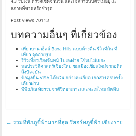
4.3 รับเงิน ตรวจเช็คจำนวน และเช็คว่าธนบัตรไม่อยู่ใน
สภาพที่ขาดหรือชำรุด
Post Views 70113
บทความอื่นๆ ที่เกี่ยวข้อง
เที่ยวบาน่าฮิลล์ Bana Hills แบบค้างคืน รีวิวที่กิน ที่
เที่ยว จุดถ่ายรูป
รีวิวเที่ยวเวียงจันทน์ ไปเองง่าย ใช้งบไม่เยอะ
หอประวัติศาสตร์เชียงใหม่ ชมเมืองเชียงใหม่จากอดีต
ถึงปัจจุบัน
ข้อมูลยื่น VISA ไต้หวัน อย่างละเอียด เอกสารครบครั้ง
เดียวผ่าน
พิพิธภัณฑ์ธรรมชาติวิทยาเกาะและทะเลไทย สัตหีบ
←
รวมที่พักภูชี้ฟ้ามากที่สุด รีสอร์ทภูชี้ฟ้า เชียงราย