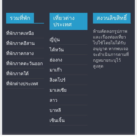
รวมที่พัก
เที่ยวต่าง
สงวนลิขสิทธิ์
ประเทศ
ห้ามคัดลอกรูปภาพ
ที่พักภาคเหนือ
และเรื่องท่องเที่ยว
ญี่ปุ่น
ไปใช้โดยไม่ได้รับ
ที่พักภาคอีสาน
อนุญาต หากพบเจอ
ไต้หวัน
ที่พักภาคกลาง
จะดำเนินการตามที่
ฮ่องกง
กฎหมายระบุไว้
ที่พักภาคตะวันออก
สูงสุด
มาเก๊า
ที่พักภาคใต้
สิงคโปร์
ที่พักต่างประเทศ
มาเลเซีย
ลาว
บาหลี
เซินเจิ้น