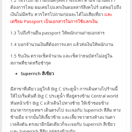
1.2 โทรไปถามว่ามีเงินสกุลที่เราจะแลก ตามจำนวนที่เรา
ต้องการไหม ผมเคยไปแลกเงินดอลล่าร์สิงคโปร์ แต่พอไปถึง
เงินไม่มีครับ ควรโทรไปถามก่อนจะได้ไม่เสียเที่ยว
และ
เตรียม Passport เป็นเอกสารในการใช้แลกเงิน
1.3 ไปถึงร้านยื่น passport ให้พนักงานถ่ายเอกสาร
1.4 บอกจำนวนเงินที่ต้องการแลก แล้วส่งเงินให้พนักงาน
1.5 รับเงิน ตรวจเช็คจำนวน และเช็คว่าธนบัตรไม่อยู่ใน
สภาพที่ขาดหรือชำรุด
Superrich สีเขียว
มีสาขาที่เดียว อยู่ใกล้ Big C ประตูน้ำ การเดินทางไปร้านนี้
ให้ไปเริ่มต้นที่ Big C ประตูน้ำ ที่อยู่ตรงข้าม Central world
หันหน้าเข้า Big C แล้วเดินไปทางซ้าย ให้เข้าซอยข้าง
ธนาคารกรุงเทพฯ เดินตรงไป จะเจอกับ Superrich สีส้ม ทาง
ซ้ายมือ จากนั้นให้เลี้ยวซ้าย และเลี้ยวขวาตรงห้างแว่นตา
เวลลิงตัน ตรงมาอีกนิดเดียวก็จะเจอกับ Superrich สีเขียว
และ Superrich สีส้ม อยู่ตรงข้ามกัน