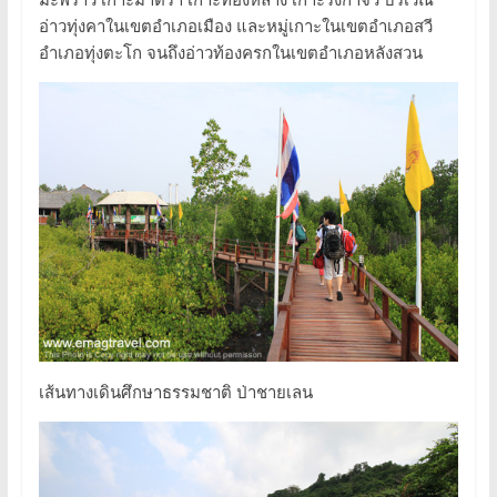
อ่าวทุ่งคาในเขตอำเภอเมือง และหมู่เกาะในเขตอำเภอสวี
อำเภอทุ่งตะโก จนถึงอ่าวท้องครกในเขตอำเภอหลังสวน
เส้นทางเดินศึกษาธรรมชาติ ป่าชายเลน