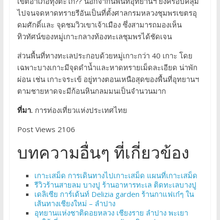
เขตอำเภอทุ่งตะโก?? นอกจากนี้พื้นที่อุทยานฯ ยังครอบคลุม
ไปจนจดหาดทรายรีอันเป็นที่ตั้งศาลกรมหลวงชุมพรเขตรอุ
ดมศักดิ์และ จุดชมวิวเขาเจ้าเมือง ซึ่งสามารถมองเห็น
ทิวทัศน์ของหมู่เกาะกลางท้องทะเลชุมพรได้ชัดเจน
ส่วนพื้นที่ทางทะเลประกอบด้วยหมู่เกาะกว่า 40 เกาะ โดย
เฉพาะบางเกาะมีจุดดำน้ำและหาดทรายเม็ดละเอียด น่าพัก
ผ่อน เช่น เกาะจระเข้ อยู่ทางตอนเหนือสุดของพื้นที่อุทยานฯ
ตามชายหาดจะมีก้อนหินกลมมนเป็นจำนวนมาก
ที่มา.
การท่องเที่ยวแห่งประเทศไทย
Post Views 2106
บทความอื่นๆ ที่เกี่ยวข้อง
เกาะเสม็ด การเดินทางไปเกาะเสม็ด แผนที่เกาะเสม็ด
รีวิวร้านสายลม บางปู ร้านอาหารทะเล ติดทะเลบางปู
เดลิเซีย การ์เด้นท์ Delizia garden ร้านกาแฟเก๋ๆ ใน
เส้นทางเชียงใหม่ – ลำปาง
อุทยานแห่งชาติดอยหลวง เชียงราย ลำปาง พะเยา