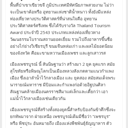
พื้นที่ป่าเขาเขียวขจี ภูมิประเทศมีทัศนียภาพสวยงาม ไม่ว่า
จะเป็นเขาค้อหรือ อุทยานแห่งชาติน้ำหนาว ทั้งยังมีแหล่ง
ท่องเที่ยวทางประวัติศาสตร์ที่น่าสนใจคือ อุทยาน
ประวัติศาสตร์ศรีเทพ ซึ่งได้รับรางวัล Thailand Tourism
Award ประจำปี 2543 ประเภทแหล่งท่องเที่ยวทาง
วัฒนธรรมโบราณสถานยอดเยี่ยม รวมไปถึงอาหารขึ้นชื่อ
อย่างไก่ย่างวิเชียรบุรี ขนมจีนหล่มเก่า และผลไม้ยอดนิยม
ของจังหวัด คือมะขามหวานเมืองเพชร และลูกเสาวรส
เมืองเพชรบูรณ์ นี้ สันนิษฐานว่า สร้างมา 2 ยุค ยุคแรก สมัย
สุโขทัยหรือพิษณุโลกเป็นเมืองหลวงสังเกตตามแนวกำแพง
เมือง ซึ่งเอาลำน้ำไว้กลางเมือง และ ยุคสอง สมัยสมเด็จพระ
นารายณ์มหาราช มีป้อมและกำแพงก่อด้วยอิฐปนศิลา
สัณฐานคล้ายเมืองนครราชสีมาแต่เล็กและเตี้ยกว่า เอา
แม่น้ำไว้กลางเมืองเช่นเดียวกัน
เมืองเพชรบูรณ์ที่สร้างทั้งสองยุคนี้สำหรับป้องกันข้าศึกซึ่งจะ
ยกทัพมาจาก ฝ่ายเหนือ เพชรบูรณ์เดิมมีชื่อว่า “เพชรบุร”
หรือ พีชปุระ อันหมายถึง เมืองแห่งพืชพันธุ์ธัญญาหาร ตัว