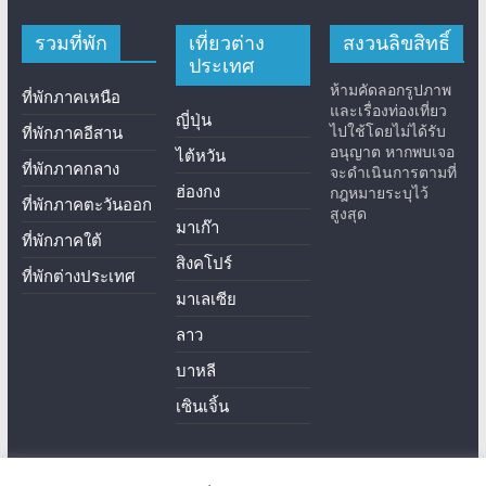
รวมที่พัก
เที่ยวต่าง
สงวนลิขสิทธิ์
ประเทศ
ห้ามคัดลอกรูปภาพ
ที่พักภาคเหนือ
และเรื่องท่องเที่ยว
ญี่ปุ่น
ไปใช้โดยไม่ได้รับ
ที่พักภาคอีสาน
อนุญาต หากพบเจอ
ไต้หวัน
ที่พักภาคกลาง
จะดำเนินการตามที่
ฮ่องกง
กฎหมายระบุไว้
ที่พักภาคตะวันออก
สูงสุด
มาเก๊า
ที่พักภาคใต้
สิงคโปร์
ที่พักต่างประเทศ
มาเลเซีย
ลาว
บาหลี
เซินเจิ้น