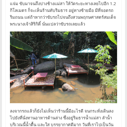
แจ่ม ขับมาจนถึงปางช้างแม่สา ให้วัดระยะทางเลยไปอีก 1.2
กิโลเมตร ก็จะเห็นร้านทับริมธาร อยู่ทางซ้ายมือ มีที่จอดรถ
ริมถนน แต่ถ้าหากว่าขับรถไปจนถึงสวนพฤกษศาสตร์สมเด็จ
พระนางเจ้าสิริกิติ์ นั่นแปลว่าขับรถเลยแล้ว
ลงจากรถแล้วก็ยังไม่เห็นว่าร้านนี้มีอะไรดี จนกระทั่งเดินลง
ไปยังที่นั่งทานอาหารด้านล่าง ซึ่งอยู่ริมธารน้ำแม่สา ลำน้ำ
บริเวณนี้น้ำตื้น และใส บรรยากาศดีมาก วันที่เราไปเป็นวัน