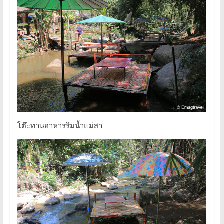
โต๊ะทานอาหารริมน้ำแม่สา