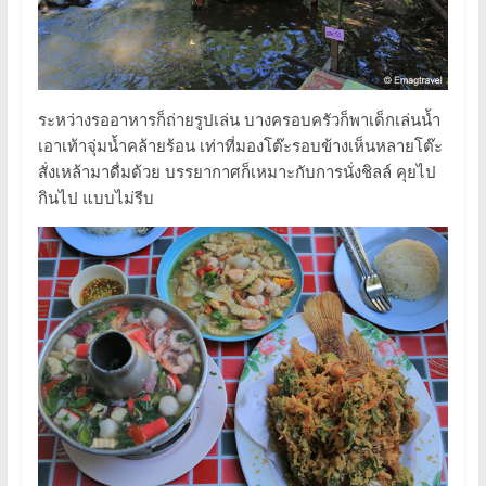
ระหว่างรออาหารก็ถ่ายรูปเล่น บางครอบครัวก็พาเด็กเล่นน้ำ
เอาเท้าจุ่มน้ำคล้ายร้อน เท่าที่มองโต๊ะรอบข้างเห็นหลายโต๊ะ
สั่งเหล้ามาดื่มด้วย บรรยากาศก็เหมาะกับการนั่งชิลล์ คุยไป
กินไป แบบไม่รีบ