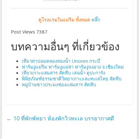
ดูโรงแรมในแม่ริม ทั้งหมด
คลิ๊ก
Post Views 7387
บทความอื่นๆ ที่เกี่ยวข้อง
เที่ยวท่าปอมคลองสองน้ำ Unseen กระบี่
ฟาร์มงูแม่ริม ฟาร์มงูแม่สา ฟาร์มงูจงอาง จ.เชียงใหม่
เที่ยวเกาะแสมสาร สัตหีบ เล่นน้ำ ดูปะการัง
พิพิธภัณฑ์ธรรมชาติวิทยาเกาะและทะเลไทย สัตหีบ
หมู่บ้านชาวประมงช่องแสมสาร สัตหีบ
←
10 ที่พักพัทยา ห้องพักวิวทะเล บรรยากาศดี