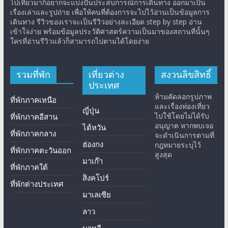
ไปเที่ยวมาก็อยากจะแบ่งปันประสบการณ์การเดินทาง ออกมาเป็น
เรื่องเล่าและรูปถ่าย เพื่อให้คนที่ต้องการจะไปไว้อ่านเป็นข้อมูลการ
เดินทาง รีวิวของเราจะเป็นรีวิวอย่างละเอียด step by step อ่าน
เข้าใจง่าย พร้อมข้อมูลประวัติศาสตร์ความเป็นมาของสถานที่นั้นๆ
ใครที่อ่านรีวิวแล้วก็สามารถไปตามได้โดยง่าย
รวมที่พัก
เที่ยวต่าง
สงวนลิขสิทธิ์
ประเทศ
ห้ามคัดลอกรูปภาพ
ที่พักภาคเหนือ
และเรื่องท่องเที่ยว
ญี่ปุ่น
ไปใช้โดยไม่ได้รับ
ที่พักภาคอีสาน
อนุญาต หากพบเจอ
ไต้หวัน
ที่พักภาคกลาง
จะดำเนินการตามที่
ฮ่องกง
กฎหมายระบุไว้
ที่พักภาคตะวันออก
สูงสุด
มาเก๊า
ที่พักภาคใต้
สิงคโปร์
ที่พักต่างประเทศ
มาเลเซีย
ลาว
บาหลี