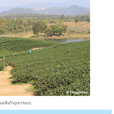
องเห็นวิวภูเขารอบๆ