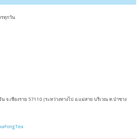
ารทุกวัน
่จัน จ.เชียงราย 57110 (ระหว่างทางไป อ.แม่สาย บริเวณ ต.ป่าซาง
ouiFongTea