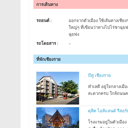
การเดินทาง
รถยนต์ :
ออกจากตัวเมือง ใช้เส้นทางเชีย
ใหญ่ๆ ที่เขียนว่าทางไปไร่ชาฉุยฟ
ฉุยฟง
รถโดยสาร :
–
ที่พักเชียงราย
บีทู เชียงราย
ทำเลดี อยู่ใจกลางเมื
สะดวกครบ ใกล้ถนนคน
ดุสิต ไอส์แลนด์ รีสอร์
โรงแรมอยู่ในตัวเมือ