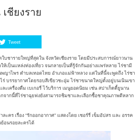
 เชียงราย
Tweet
้ผลิตใบชารายใหญ่ที่สุดใน จังหวัดเชียงราย โดยมีประสบการณ์ยาวนาน
ป็นแหล่งท่องเที่ยว จนกลายเป็นที่รู้จักกันอย่างแพร่หลาย ไร่ชามี
้านพญาไพร ตำบลเทอดไทย อำเภอแม่ฟ้าหลวง แต่ในที่นี้จะพูดถึง ไร่ชา
,000 ไร่ บรรยากาศโดยรอบสีเขียวชะอุ่ม ไร่ชาขนาดใหญ่ตั้งอยู่บนเนินเขา
 และเครื่องดื่ม เบเกอรี่ ไว้บริการ เมนูยอดนิยม เช่น สปาเก็ตตี้ยูนาน
 นอกจากนี้ที่ไร่ชาฉุยฟงยังสามารถชิมชาและเลือกซื้อชาคุณภาพดีหลาก
ำละคร เรื่อง “รักออกอากาศ” แสดงโดย เชอร์รี่ เข็มอัปสร และ อรรค
ยวย้อนรอยละครได้