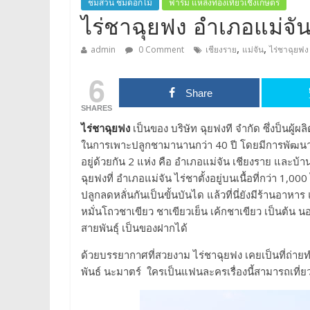
ชมสวน ชมดอกไม้
ฟาร์ม แหล่งท่องเที่ยวเชิงเกษตร
ไร่ชาฉุยฟง อำเภอแม่จัน
,
,
admin
0 Comment
เชียงราย
แม่จัน
ไร่ชาฉุยฟง
6
Share
SHARES
ไร่ชาฉุยฟง
เป็นของ บริษัท ฉุยฟงที จำกัด ซึ่งป็นผู
ในการเพาะปลูกชามานานกว่า 40 ปี โดยมีการพัฒนาให้เ
อยู่ด้วยกัน 2 แห่ง คือ อำเภอแม่จัน เชียงราย และบ
ฉุยฟงที่ อำเภอแม่จัน ไร่ชาตั้งอยู่บนเนื้อที่กว่า 1
ปลูกลดหลั่นกันเป็นขั้นบันได แล้วที่นี่ยังมีร้านอาหาร
หมั่นโถวชาเขียว ชาเขียวเย็น เค้กชาเขียว เป็นต้น
สายพันธุ์ เป็นของฝากได้
ด้วยบรรยากาศที่สวยงาม ไร่ชาฉุยฟง เคยเป็นที่ถ่ายท
พันธ์ นะมาตร์ ใครเป็นแฟนละครเรื่องนี้สามารถเที่