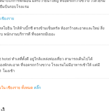
 เหมาะแก่การพักผ่อน มีสระว่ายน้ำใหญ่ ที่จอดรถกว้างขวาง วิวสวยริม
้ยืมปั่นรอบโรงแรม
เชียงราย
ลโยธิน ใกล้ห้างบิ้กซี ตรงข้ามเซ็นทรัล ห้องกว้างสะอาดและใหม่ สิ่ง
พนักงานบริการดี ที่จอดรถมีเยอะ
otel ทำเลที่ตั้งดี อยู่ใกล้แหล่งท่องเที่ยว สามารถเดินไปได้
งพักสะอาด ที่จอดรถกว้างขวาง โรงแรมไม่มีอาหารเช้าให้ แต่มี
1 โมงเช้า
ใน เชียงราย ทั้งหมด
คลิ๊ก
อง