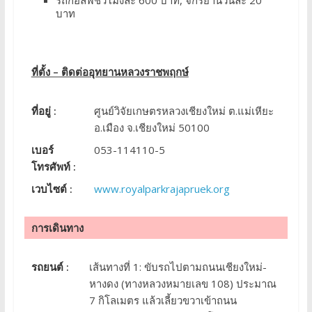
รถกอล์ฟชั่วโมงละ 600 บาท, จักรยานวันละ 20
บาท
ที่ตั้ง – ติดต่ออุทยานหลวงราชพฤกษ์
ที่อยู่ :
ศูนย์วิจัยเกษตรหลวงเชียงใหม่ ต.แม่เหียะ
อ.เมือง จ.เชียงใหม่ 50100
เบอร์
053-114110-5
โทรศัพท์ :
เวบไซต์ :
www.royalparkrajapruek.org
การเดินทาง
รถยนต์ :
เส้นทางที่ 1: ขับรถไปตามถนนเชียงใหม่-
หางดง (ทางหลวงหมายเลข 108) ประมาณ
7 กิโลเมตร แล้วเลี้ยวขวาเข้าถนน