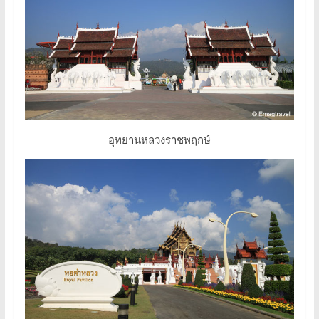
อุทยานหลวงราชพฤกษ์