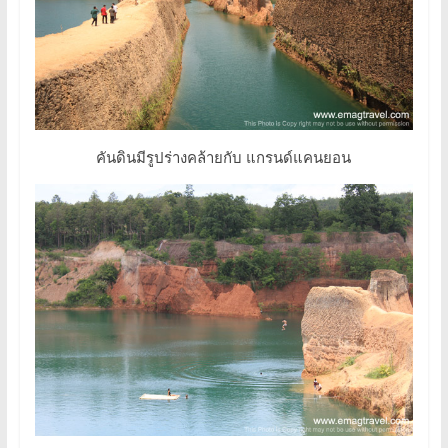
คันดินมีรูปร่างคล้ายกับ แกรนด์แคนยอน