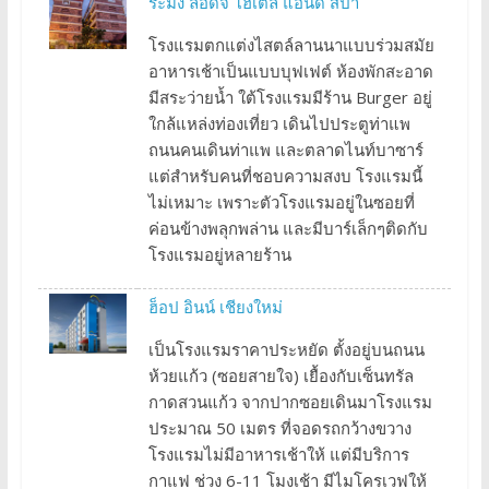
ระมิง ลอดจ์ โฮเต็ล แอนด์ สปา
โรงแรมตกแต่งไสตล์ลานนาแบบร่วมสมัย
อาหารเช้าเป็นแบบบุฟเฟต์ ห้องพักสะอาด
มีสระว่ายน้ำ ใต้โรงแรมมีร้าน Burger อยู่
ใกล้แหล่งท่องเที่ยว เดินไปประตูท่าแพ
ถนนคนเดินท่าแพ และตลาดไนท์บาซาร์
แต่สำหรับคนที่ชอบความสงบ โรงแรมนี้
ไม่เหมาะ เพราะตัวโรงแรมอยู่ในซอยที่
ค่อนข้างพลุกพล่าน และมีบาร์เล็กๆติดกับ
โรงแรมอยู่หลายร้าน
ฮ็อป อินน์ เชียงใหม่
เป็นโรงแรมราคาประหยัด ตั้งอยู่บนถนน
ห้วยแก้ว (ซอยสายใจ) เยื้องกับเซ็นทรัล
กาดสวนแก้ว จากปากซอยเดินมาโรงแรม
ประมาณ 50 เมตร ที่จอดรถกว้างขวาง
โรงแรมไม่มีอาหารเช้าให้ แต่มีบริการ
กาแฟ ช่วง 6-11 โมงเช้า มีไมโครเวฟให้