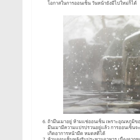
โอกาสในการออนเซ็น วันหน้ายังมีไปใหม่ก็ได้
ถ้ามึนเมาอยู่ ห้ามแช่ออนเซ็น เพราะอุณหภูมิข
มึนเมามีความแปรปรวนอยู่แล้ว การออนเซ็นจะ
เกิดอาการหน้ามืด หมดสติได้
ห้ามออนเซ็นหลังรับประทานอาหาร เนื่องจากข