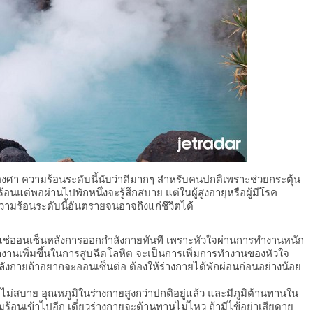
งศา ความร้อนระดับนี้นับว่าดีมากๆ สำหรับคนปกติเพราะช่วยกระตุ้น
อนแต่พอผ่านไปพักหนึ่งจะรู้สึกสบาย แต่ในผู้สูงอายุหรือผู้มีโรค
ามร้อนระดับนี้อันตรายจนอาจถึงแก่ชีวิตได้
แช่ออนเซ็นหลังการออกกำลังกายทันที เพราะหัวใจผ่านการทำงานหนัก
ทำงานเพิ่มขึ้นในการสูบฉีดโลหิต จะเป็นการเพิ่มการทำงานของหัวใจ
กกำลังกายถ้าอยากจะออนเซ็นต่อ ต้องให้ร่างกายได้พักผ่อนก่อนอย่างน้อย
ม่สบาย อุณหภูมิในร่างกายสูงกว่าปกติอยู่แล้ว และมีภูมิต้านทานใน
มร้อนเข้าไปอีก เดี๋ยวร่างกายจะต้านทานไม่ไหว ถ้ามีไข้อย่าเสียดาย