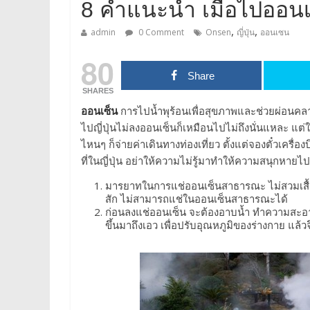
8 คำแนะนำ เมื่อไปออนเซ
,
,
admin
0 Comment
Onsen
ญี่ปุ่น
ออนเซน
80
Share
SHARES
ออนเซ็น
การไปน้ำพุร้อนเพื่อสุขภาพและช่วยผ่อนคลาย
ไปญี่ปุ่นไม่ลงออนเซ็นก็เหมือนไปไม่ถึงนั่นแหละ แต่
ไหนๆ ก็จ่ายค่าเดินทางท่องเที่ยว ตั้งแต่จองตั๋วเคร
ที่ในญี่ปุ่น อย่าให้ความไม่รู้มาทำให้ความสนุกหาย
มารยาทในการแช่ออนเซ็นสาธารณะ ไม่สวมเสื้อผ้
สัก ไม่สามารถแช่ในออนเซ็นสาธารณะได้
ก่อนลงแช่ออนเซ็น จะต้องอาบน้ำ ทำความสะอาดร่
ขึ้นมาถึงเอว เพื่อปรับอุณหภูมิของร่างกาย แล้วจึง