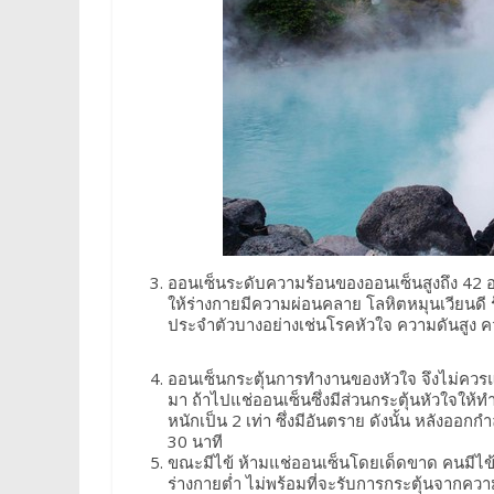
ออนเซ็นระดับความร้อนของออนเซ็นสูงถึง 42 อ
ให้ร่างกายมีความผ่อนคลาย โลหิตหมุนเวียนดี ร้
ประจำตัวบางอย่างเช่นโรคหัวใจ ความดันสูง คว
ออนเซ็นกระตุ้นการทำงานของหัวใจ จึงไม่ควร
มา ถ้าไปแช่ออนเซ็นซึ่งมีส่วนกระตุ้นหัวใจให้
หนักเป็น 2 เท่า ซึ่งมีอันตราย ดังนั้น หลังออ
30 นาที
ขณะมีไข้ ห้ามแช่ออนเซ็นโดยเด็ดขาด คนมีไข้ไ
ร่างกายต่ำ ไม่พร้อมที่จะรับการกระตุ้นจากควา