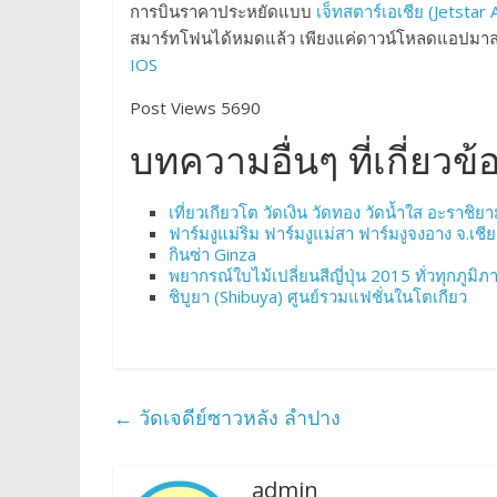
การบินราคาประหยัดแบบ
เจ็ทสตาร์เอเชีย (Jetstar 
สมาร์ทโฟนได้หมดแล้ว เพียงแค่ดาวน์โหลดแอปมาลงใน
IOS
Post Views 5690
บทความอื่นๆ ที่เกี่ยวข้
เที่ยวเกียวโต วัดเงิน วัดทอง วัดน้ำใส อะราชิยา
ฟาร์มงูแม่ริม ฟาร์มงูแม่สา ฟาร์มงูจงอาง จ.เชี
กินซ่า Ginza
พยากรณ์ใบไม้เปลี่ยนสีญี่ปุ่น 2015 ทั่วทุกภูมิภ
ชิบูยา (Shibuya) ศูนย์รวมแฟชั่นในโตเกียว
←
วัดเจดีย์ซาวหลัง ลำปาง
admin