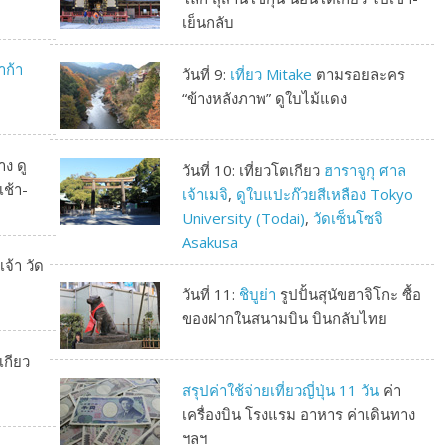
เย็นกลับ
าก้า
วันที่ 9:
เที่ยว Mitake
ตามรอยละคร
“ข้างหลังภาพ” ดูใบไม้แดง
ง ดู
วันที่ 10: เที่ยวโตเกียว
ฮาราจูกุ ศาล
เช้า-
เจ้าเมจิ
,
ดูใบแปะก๊วยสีเหลือง Tokyo
University (Todai)
,
วัดเซ็นโซจิ
Asakusa
้า วัด
วันที่ 11:
ชิบูย่า
รูปปั้นสุนัขฮาจิโกะ ซื้อ
ของฝากในสนามบิน บินกลับไทย
เกียว
สรุปค่าใช้จ่ายเที่ยวญี่ปุ่น 11 วัน
ค่า
เครื่องบิน โรงแรม อาหาร ค่าเดินทาง
ฯลฯ