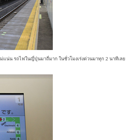
แน่น รถไฟในญี่ปุ่นมาถี่มาก ในชั่วโมงเร่งด่วนมาทุก 2 นาทีเลย