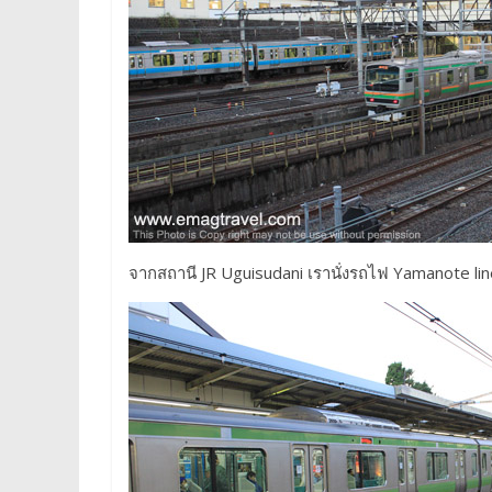
จากสถานี JR Uguisudani เรานั่งรถไฟ Yamanote lin