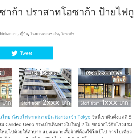
โอซาก้า ปราสาทโอซาก้า ป้ายไฟกู
,
,
,
Shinkansen
ญี่ปุ่น
โรงแรมคอนซอร์ท
โอซาก้า
Tweet
ารบินไทย นั่งรถไฟจากสนามบิน Narita เข้า Tokyo
วันนี้เราตื่นตั้งแต่ตี 5
งแรม Candeo Ueno กระเป๋าเดินทางใบใหญ่ 2 ใบ ขอฝากไว้กับโรงแรม
บใหญ่ไปด้วยให้ลำบาก แบ่งเฉพาะเสื้อผ้าที่ต้องใช้ใส่เป้ไป การไปเที่ยว